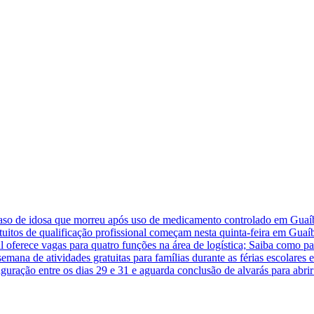
caso de idosa que morreu após uso de medicamento controlado em Guaí
atuitos de qualificação profissional começam nesta quinta-feira em Guaí
 oferece vagas para quatro funções na área de logística; Saiba como pa
na de atividades gratuitas para famílias durante as férias escolares
guração entre os dias 29 e 31 e aguarda conclusão de alvarás para abr