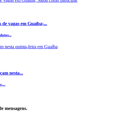
s de vagas em Guaíba;...
datos...
çam nesta...
,...
de mensagens.