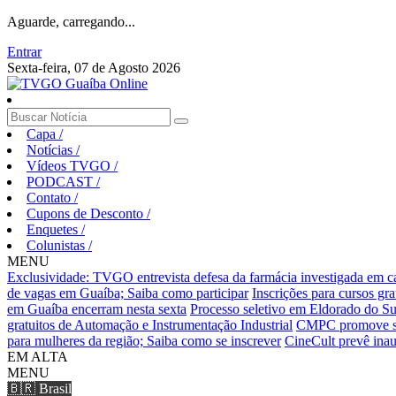
Aguarde, carregando...
Entrar
Sexta-feira, 07 de Agosto 2026
Capa
/
Notícias
/
Vídeos TVGO
/
PODCAST
/
Contato
/
Cupons de Desconto
/
Enquetes
/
Colunistas
/
MENU
Exclusividade: TVGO entrevista defesa da farmácia investigada em 
de vagas em Guaíba; Saiba como participar
Inscrições para cursos gr
em Guaíba encerram nesta sexta
Processo seletivo em Eldorado do Sul
gratuitos de Automação e Instrumentação Industrial
CMPC promove sema
para mulheres da região; Saiba como se inscrever
CineCult prevê inau
EM ALTA
MENU
🇧🇷 Brasil