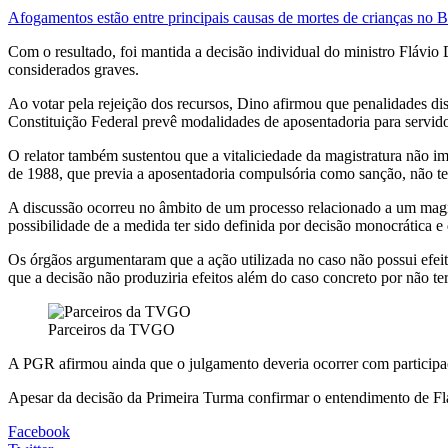
Afogamentos estão entre principais causas de mortes de crianças no B
Com o resultado, foi mantida a decisão individual do ministro Flávi
considerados graves.
Ao votar pela rejeição dos recursos, Dino afirmou que penalidades d
Constituição Federal prevê modalidades de aposentadoria para servido
O relator também sustentou que a vitaliciedade da magistratura não im
de 1988, que previa a aposentadoria compulsória como sanção, não ter
A discussão ocorreu no âmbito de um processo relacionado a um magi
possibilidade de a medida ter sido definida por decisão monocrática 
Os órgãos argumentaram que a ação utilizada no caso não possui efei
que a decisão não produziria efeitos além do caso concreto por não te
Parceiros da TVGO
A PGR afirmou ainda que o julgamento deveria ocorrer com participaçã
Apesar da decisão da Primeira Turma confirmar o entendimento de Fláv
Facebook