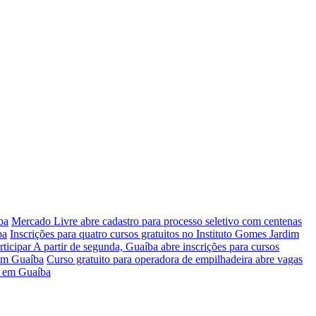
ba
Mercado Livre abre cadastro para processo seletivo com centenas
ba
Inscrições para quatro cursos gratuitos no Instituto Gomes Jardim
rticipar
A partir de segunda, Guaíba abre inscrições para cursos
 em Guaíba
Curso gratuito para operadora de empilhadeira abre vagas
ir em Guaíba