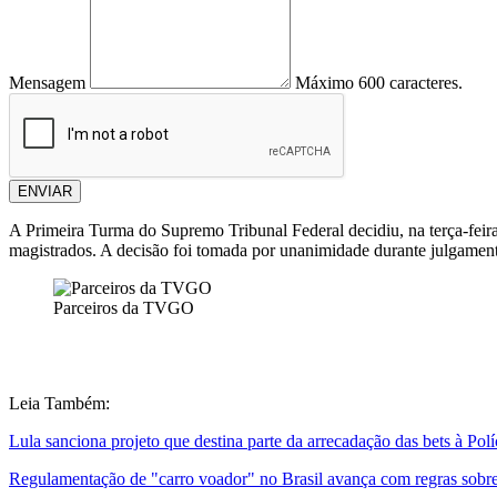
Mensagem
Máximo 600 caracteres.
ENVIAR
A Primeira Turma do Supremo Tribunal Federal decidiu, na terça-feir
magistrados. A decisão foi tomada por unanimidade durante julgament
Parceiros da TVGO
Leia Também:
Lula sanciona projeto que destina parte da arrecadação das bets à Polí
Regulamentação de "carro voador" no Brasil avança com regras sobre