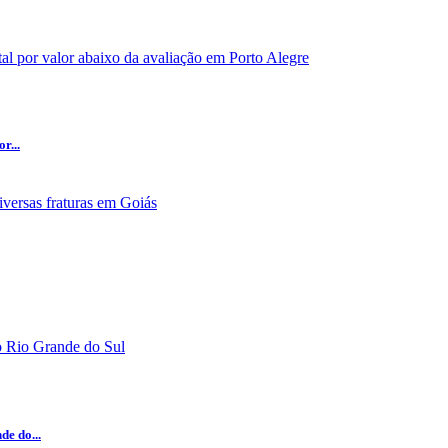
r...
e do...