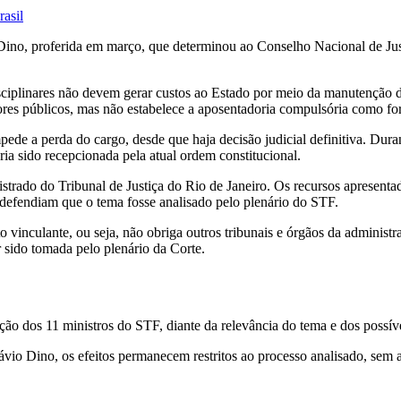
rasil
o Dino, proferida em março, que determinou ao Conselho Nacional de J
isciplinares não devem gerar custos ao Estado por meio da manutenção 
res públicos, mas não estabelece a aposentadoria compulsória como for
pede a perda do cargo, desde que haja decisão judicial definitiva. Duran
ia sido recepcionada pela atual ordem constitucional.
strado do Tribunal de Justiça do Rio de Janeiro. Os recursos apresen
e defendiam que o tema fosse analisado pelo plenário do STF.
to vinculante, ou seja, não obriga outros tribunais e órgãos da admin
r sido tomada pelo plenário da Corte.
o dos 11 ministros do STF, diante da relevância do tema e dos possívei
io Dino, os efeitos permanecem restritos ao processo analisado, sem a