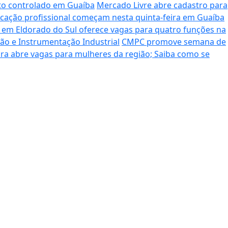
nto controlado em Guaíba
Mercado Livre abre cadastro para
ficação profissional começam nesta quinta-feira em Guaíba
o em Eldorado do Sul oferece vagas para quatro funções na
ção e Instrumentação Industrial
CMPC promove semana de
ra abre vagas para mulheres da região; Saiba como se