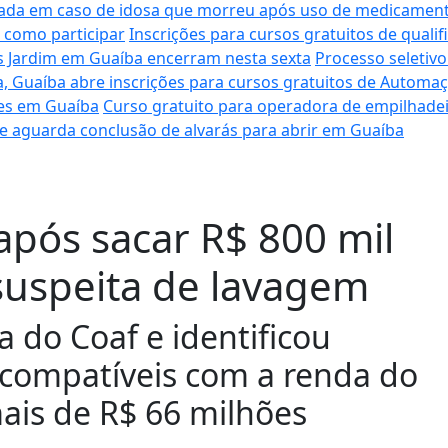
tigada em caso de idosa que morreu após uso de medicame
 como participar
Inscrições para cursos gratuitos de quali
es Jardim em Guaíba encerram nesta sexta
Processo seletiv
a, Guaíba abre inscrições para cursos gratuitos de Automa
ares em Guaíba
Curso gratuito para operadora de empilhadei
 e aguarda conclusão de alvarás para abrir em Guaíba
após sacar R$ 800 mil
suspeita de lavagem
a do Coaf e identificou
ncompatíveis com a renda do
mais de R$ 66 milhões