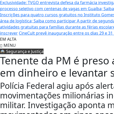
Exclusividade: TVGO entrevista defesa da farmácia inves
processo seletivo com centenas de vagas em Guaíba; Saiba
Inscrições para quatro cursos gratuitos no Instituto Gom
área de logística; Saiba como participar
A partir de segund
atividades gratuitas para famílias durante as férias escol
inscrever
CineCult prevê inauguração entre os dias 29 e 31
EM ALTA
MENU
🚔 Segurança e Justiça
Tenente da PM é preso 
em dinheiro e levantar 
Polícia Federal agiu após alert
movimentações milionárias i
militar. Investigação aponta 