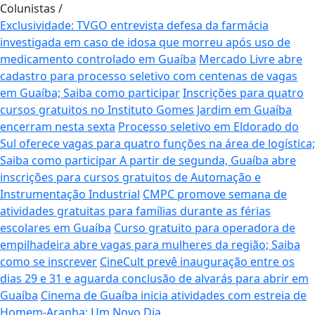
Colunistas
/
Exclusividade: TVGO entrevista defesa da farmácia
investigada em caso de idosa que morreu após uso de
medicamento controlado em Guaíba
Mercado Livre abre
cadastro para processo seletivo com centenas de vagas
em Guaíba; Saiba como participar
Inscrições para quatro
cursos gratuitos no Instituto Gomes Jardim em Guaíba
encerram nesta sexta
Processo seletivo em Eldorado do
Sul oferece vagas para quatro funções na área de logística;
Saiba como participar
A partir de segunda, Guaíba abre
inscrições para cursos gratuitos de Automação e
Instrumentação Industrial
CMPC promove semana de
atividades gratuitas para famílias durante as férias
escolares em Guaíba
Curso gratuito para operadora de
empilhadeira abre vagas para mulheres da região; Saiba
como se inscrever
CineCult prevê inauguração entre os
dias 29 e 31 e aguarda conclusão de alvarás para abrir em
Guaíba
Cinema de Guaíba inicia atividades com estreia de
Homem-Aranha: Um Novo Dia