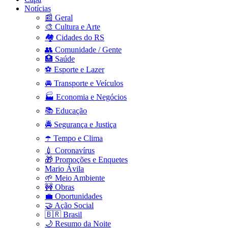
Notícias
📰 Geral
🎨 Cultura e Arte
🏘️ Cidades do RS
👥 Comunidade / Gente
🏥 Saúde
⚽ Esporte e Lazer
🚘 Transporte e Veículos
🏭 Economia e Negócios
📚 Educação
🚔 Segurança e Justiça
☂️ Tempo e Clima
💉 Coronavírus
🎁 Promoções e Enquetes
Mario Ávila
🌱 Meio Ambiente
🚧 Obras
💼 Oportunidades
🤝 Ação Social
🇧🇷 Brasil
🌙 Resumo da Noite