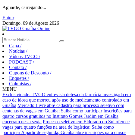
Aguarde, carregando...
Entrar
Domingo, 09 de Agosto 2026
Capa
/
Notícias
/
Vídeos TVGO
/
PODCAST
/
Contato
/
Cupons de Desconto
/
Enquetes
/
Colunistas
/
MENU
Exclusividade: TVGO entrevista defesa da farmácia investigada em
caso de idosa que morreu após uso de medicamento controlado em
Guaíba
Mercado Livre abre cadastro para processo seletivo com
centenas de vagas em Guaíba; Saiba como participar
Inscrições para
quatro cursos gratuitos no Instituto Gomes Jardim em Guaíba
encerram nesta sexta
Processo seletivo em Eldorado do Sul oferece
vagas para quatro funções na área de logística; Saiba como
participar
A partir de segunda, Guaíba abre inscrições para cursos