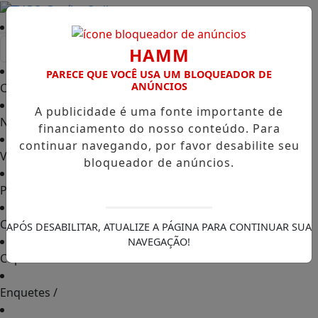
Entrar
HAMM
PARECE QUE VOCÊ USA UM BLOQUEADOR DE
ANÚNCIOS
Capa
/
A publicidade é uma fonte importante de
Notícias
/
financiamento do nosso conteúdo. Para
continuar navegando, por favor desabilite seu
Vídeos TVGO
/
bloqueador de anúncios.
PODCAST
/
Contato
/
APÓS DESABILITAR, ATUALIZE A PÁGINA PARA CONTINUAR SUA
NAVEGAÇÃO!
Cupons de Desconto
/
Enquetes
/