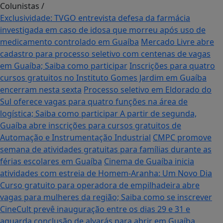
Colunistas
/
Exclusividade: TVGO entrevista defesa da farmácia
investigada em caso de idosa que morreu após uso de
medicamento controlado em Guaíba
Mercado Livre abre
cadastro para processo seletivo com centenas de vagas
em Guaíba; Saiba como participar
Inscrições para quatro
cursos gratuitos no Instituto Gomes Jardim em Guaíba
encerram nesta sexta
Processo seletivo em Eldorado do
Sul oferece vagas para quatro funções na área de
logística; Saiba como participar
A partir de segunda,
Guaíba abre inscrições para cursos gratuitos de
Automação e Instrumentação Industrial
CMPC promove
semana de atividades gratuitas para famílias durante as
férias escolares em Guaíba
Cinema de Guaíba inicia
atividades com estreia de Homem-Aranha: Um Novo Dia
Curso gratuito para operadora de empilhadeira abre
vagas para mulheres da região; Saiba como se inscrever
CineCult prevê inauguração entre os dias 29 e 31 e
aguarda conclusão de alvarás para abrir em Guaíba