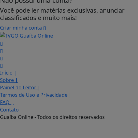
Não possui uma conta?
Você pode ler matérias exclusivas, anunciar
classificados e muito mais!
Criar minha conta
Início
|
Sobre
|
Termos de Uso e Privacidade
Painel do Leitor
|
Termos de Uso e Privacidade
|
Esse site utiliza cookies para melhorar sua
FAQ
|
experiência de navegação. Ao continuar o acesso,
Contato
entendemos que você concorda com nossos Termos
de Uso e Privacidade.
Guaíba Online - Todos os direitos reservados
PARA MAIS INFORMAÇÕES,
ACESSE NOSSOS TERMOS
CLICANDO AQUI