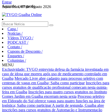
Entrar
Aguarde, carregando...
Sexta-feira, 07 de Agosto 2026
Capa
/
Notícias
/
Vídeos TVGO
/
PODCAST
/
Contato
/
Cupons de Desconto
/
Enquetes
/
Colunistas
/
MENU
Exclusividade: TVGO entrevista defesa da farmácia investigada em
caso de idosa que morreu após uso de medicamento controlado em
Guaíba
Mercado Livre abre cadastro para processo seletivo com
centenas de vagas em Guaíba; Saiba como participar
Inscrições para
cursos gratuitos de qualificação profissional começam nesta quinta-
feira em Guaíba
Inscrições para quatro cursos gratuitos no Instituto
Gomes Jardim em Guaíba encerram nesta sexta
Processo seletivo
em Eldorado do Sul oferece vagas para quatro funções na área de
logística; Saiba como participar
A partir de segunda, Guaíba abre
inscrições para cursos gratuitos de Automação e Instrumentação