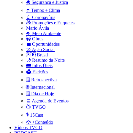
🚔 Segurança e Justiça
☂️ Tempo e Clima
💉 Coronavírus
🎁 Promoções e Enquetes
Mario Ávila
🌱 Meio Ambiente
🚧 Obras
💼 Oportunidades
🤝 Ação Social
🇧🇷 Brasil
🌙 Resumo da Noite
🚌 Infos Úteis
🗳️ Eleições
🗓️ Retrospectiva
🌐 Internacional
🗓️ Dia de Hoje
📅 Agenda de Eventos
📺 TVGO
🎙️ 15Cast
💡 +Conteúdo
Vídeos TVGO
PODCAST