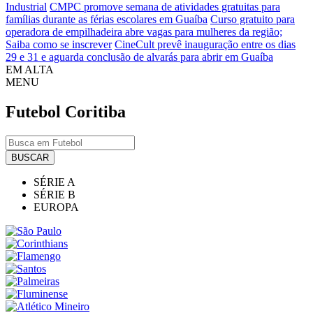
Industrial
CMPC promove semana de atividades gratuitas para
famílias durante as férias escolares em Guaíba
Curso gratuito para
operadora de empilhadeira abre vagas para mulheres da região;
Saiba como se inscrever
CineCult prevê inauguração entre os dias
29 e 31 e aguarda conclusão de alvarás para abrir em Guaíba
EM ALTA
MENU
Futebol
Coritiba
BUSCAR
SÉRIE A
SÉRIE B
EUROPA