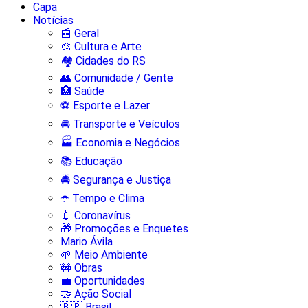
Capa
Notícias
📰 Geral
🎨 Cultura e Arte
🏘️ Cidades do RS
👥 Comunidade / Gente
🏥 Saúde
⚽ Esporte e Lazer
🚘 Transporte e Veículos
🏭 Economia e Negócios
📚 Educação
🚔 Segurança e Justiça
☂️ Tempo e Clima
💉 Coronavírus
🎁 Promoções e Enquetes
Mario Ávila
🌱 Meio Ambiente
🚧 Obras
💼 Oportunidades
🤝 Ação Social
🇧🇷 Brasil