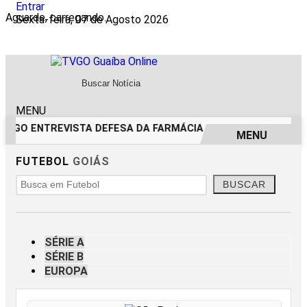
Entrar
Aguarde, carregando...
Sexta-feira, 07 de Agosto 2026
MENU
TVGO ENTREVISTA DEFESA DA FARMÁCIA INVESTIGADA EM C
MENU
FUTEBOL
GOIÁS
EM ALTA
BUSCAR
SÉRIE A
SÉRIE B
EUROPA