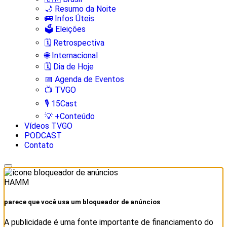
🌙 Resumo da Noite
🚌 Infos Úteis
🗳️ Eleições
🗓️ Retrospectiva
🌐 Internacional
🗓️ Dia de Hoje
📅 Agenda de Eventos
📺 TVGO
🎙️ 15Cast
💡 +Conteúdo
Vídeos TVGO
PODCAST
Contato
HAMM
parece que você usa um bloqueador de anúncios
A publicidade é uma fonte importante de financiamento do