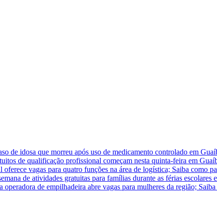
caso de idosa que morreu após uso de medicamento controlado em Guaí
atuitos de qualificação profissional começam nesta quinta-feira em Guaí
 oferece vagas para quatro funções na área de logística; Saiba como pa
na de atividades gratuitas para famílias durante as férias escolares
ra operadora de empilhadeira abre vagas para mulheres da região; Saiba