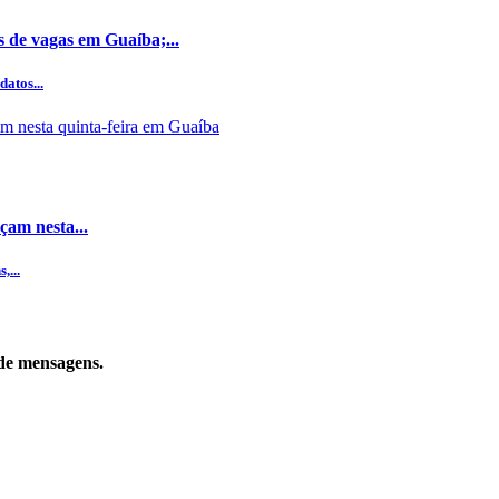
s de vagas em Guaíba;...
datos...
çam nesta...
,...
de mensagens.