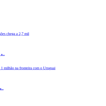
a...
...