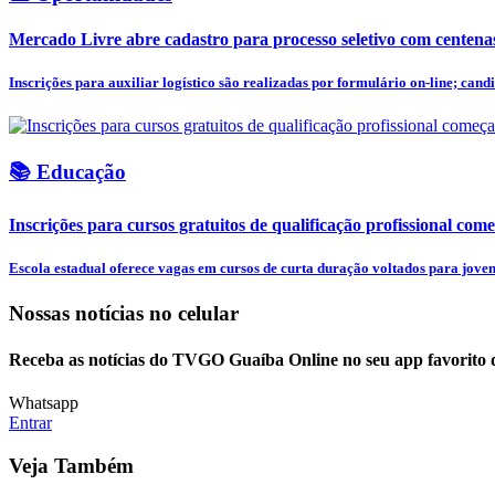
Mercado Livre abre cadastro para processo seletivo com centena
Inscrições para auxiliar logístico são realizadas por formulário on-line; candi
📚 Educação
Inscrições para cursos gratuitos de qualificação profissional come
Escola estadual oferece vagas em cursos de curta duração voltados para jovens
Nossas notícias
no celular
Receba as notícias do TVGO Guaíba Online no seu app favorito 
Whatsapp
Entrar
Veja Também