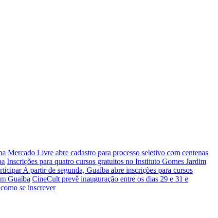
ba
Mercado Livre abre cadastro para processo seletivo com centenas
ba
Inscrições para quatro cursos gratuitos no Instituto Gomes Jardim
rticipar
A partir de segunda, Guaíba abre inscrições para cursos
 em Guaíba
CineCult prevê inauguração entre os dias 29 e 31 e
 como se inscrever