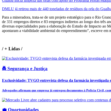
Guaíba inicia limpeza das orlas com apoio do Programa Horas-Máqui
DMLU já retirou mais de 440 toneladas de resíduos da orla do Guaíb
Para a mineradora, trata-se de um projeto estratégico para o Rio Gran
de 331 empregos diretos e 83 empregos indiretos ao longo dos três a
diversas especialidades para a elaboração do Estudo de Impacto ao M
apontaram a viabilidade ambiental do empreendimento", escreve em n
/
+ Lidas
/
🚔 Segurança e Justiça
Exclusividade: TVGO entrevista defesa da farmácia investigada e
Advogados afirmam que empresa já entregou documentos à Polícia Civil, cont
💼 Oportunidades