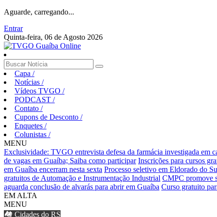
Aguarde, carregando...
Entrar
Quinta-feira, 06 de Agosto 2026
Capa
/
Notícias
/
Vídeos TVGO
/
PODCAST
/
Contato
/
Cupons de Desconto
/
Enquetes
/
Colunistas
/
MENU
Exclusividade: TVGO entrevista defesa da farmácia investigada em 
de vagas em Guaíba; Saiba como participar
Inscrições para cursos gr
em Guaíba encerram nesta sexta
Processo seletivo em Eldorado do Sul
gratuitos de Automação e Instrumentação Industrial
CMPC promove sema
aguarda conclusão de alvarás para abrir em Guaíba
Curso gratuito pa
EM ALTA
MENU
🏘️ Cidades do RS