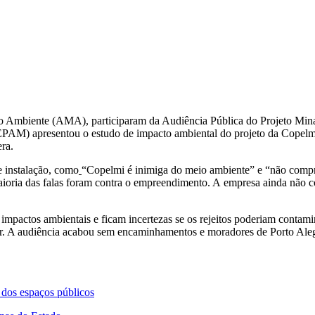
Ambiente (AMA), participaram da Audiência Pública do Projeto Mina G
AM) apresentou o estudo de impacto ambiental do projeto da Copelmi p
ra.
e instalação, como
“Copelmi é inimiga do meio ambiente” e “não compra
aioria das falas foram contra o empreendimento. A empresa ainda não 
 impactos ambientais e ficam incertezas se os rejeitos poderiam contam
ar. A audiência acabou sem encaminhamentos e moradores de Porto Alegr
o dos espaços públicos