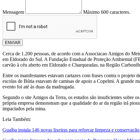
Mensagem
Máximo 600 caracteres.
ENVIAR
Cerca de 1.200 pessoas, de acordo com a Associacao Amigos do Meio 
em Eldorado do Sul. A Fundação Estadual de Proteção Ambiental (FEP
carvão à céu aberto em Eldorado e Charqueadas, na Região Carbonífe
Entre os manifestantes estavam cartazes com frases contra o projeto d
escolas de Bútia estavam de camisas de apoio a Copelmi. A grande m
evento foi até às duas da madrugada.
Segundo o site Amigos da Terra, os estudos são insuficientes sobre os
própria empresa demonstram que a qualidade do ar da região irá pior
impactados pela mina.
Leia Também:
Guaíba instala 146 novas lixeiras para reforçar limpeza e conservaçã