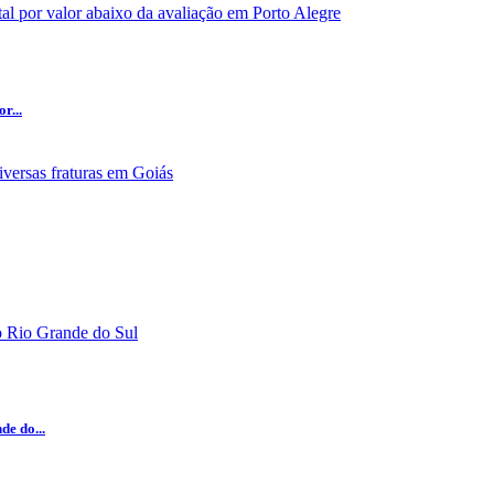
r...
e do...