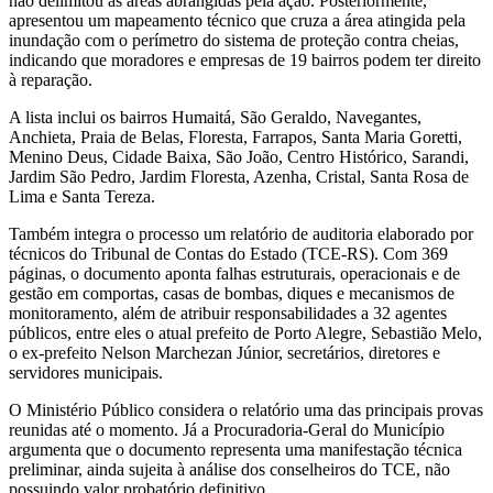
não delimitou as áreas abrangidas pela ação. Posteriormente,
apresentou um mapeamento técnico que cruza a área atingida pela
inundação com o perímetro do sistema de proteção contra cheias,
indicando que moradores e empresas de 19 bairros podem ter direito
à reparação.
A lista inclui os bairros Humaitá, São Geraldo, Navegantes,
Anchieta, Praia de Belas, Floresta, Farrapos, Santa Maria Goretti,
Menino Deus, Cidade Baixa, São João, Centro Histórico, Sarandi,
Jardim São Pedro, Jardim Floresta, Azenha, Cristal, Santa Rosa de
Lima e Santa Tereza.
Também integra o processo um relatório de auditoria elaborado por
técnicos do Tribunal de Contas do Estado (TCE-RS). Com 369
páginas, o documento aponta falhas estruturais, operacionais e de
gestão em comportas, casas de bombas, diques e mecanismos de
monitoramento, além de atribuir responsabilidades a 32 agentes
públicos, entre eles o atual prefeito de Porto Alegre, Sebastião Melo,
o ex-prefeito Nelson Marchezan Júnior, secretários, diretores e
servidores municipais.
O Ministério Público considera o relatório uma das principais provas
reunidas até o momento. Já a Procuradoria-Geral do Município
argumenta que o documento representa uma manifestação técnica
preliminar, ainda sujeita à análise dos conselheiros do TCE, não
possuindo valor probatório definitivo.