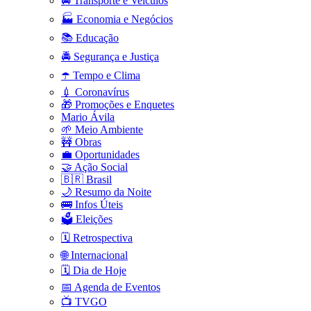
🚘 Transporte e Veículos
🏭 Economia e Negócios
📚 Educação
🚔 Segurança e Justiça
☂️ Tempo e Clima
💉 Coronavírus
🎁 Promoções e Enquetes
Mario Ávila
🌱 Meio Ambiente
🚧 Obras
💼 Oportunidades
🤝 Ação Social
🇧🇷 Brasil
🌙 Resumo da Noite
🚌 Infos Úteis
🗳️ Eleições
🗓️ Retrospectiva
🌐 Internacional
🗓️ Dia de Hoje
📅 Agenda de Eventos
📺 TVGO