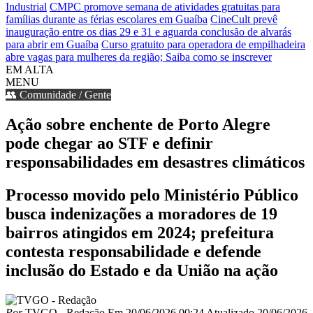
Industrial
CMPC promove semana de atividades gratuitas para
famílias durante as férias escolares em Guaíba
CineCult prevê
inauguração entre os dias 29 e 31 e aguarda conclusão de alvarás
para abrir em Guaíba
Curso gratuito para operadora de empilhadeira
abre vagas para mulheres da região; Saiba como se inscrever
EM ALTA
MENU
👥 Comunidade / Gente
Ação sobre enchente de Porto Alegre
pode chegar ao STF e definir
responsabilidades em desastres climáticos
Processo movido pelo Ministério Público
busca indenizações a moradores de 19
bairros atingidos em 2024; prefeitura
contesta responsabilidade e defende
inclusão do Estado e da União na ação
Por
TVGO - Redação
Em
20/06/2026 00:24
Atualizado
20/06/2026