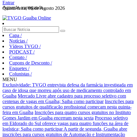
Entrar
Aguarde, carregando...
Quinta-feira, 06 de Agosto 2026
Capa
/
Notícias
/
Vídeos TVGO
/
PODCAST
/
Contato
/
Cupons de Desconto
/
Enquetes
/
Colunistas
/
MENU
Exclusividade: TVGO entrevista defesa da farmácia investigada em
caso de idosa que morreu após uso de medicamento controlado em
Guaíba
Mercado Livre abre cadastro para processo seletivo com
centenas de vagas em Guaíba; Saiba como participar
Inscrições para
cursos gratuitos de qualificação profissional começam nesta quinta-
feira em Guaíba
Inscrições para quatro cursos gratuitos no Instituto
Gomes Jardim em Guaíba encerram nesta sexta
Processo seletivo
em Eldorado do Sul oferece vagas para quatro funções na área de
logística; Saiba como participar
A partir de segunda, Guaíba abre
inscrições para cursos gratuitos de Automação e Instrumentação