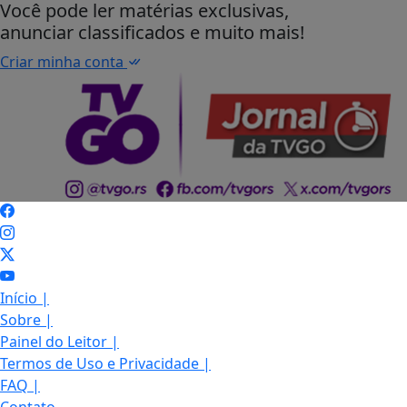
Você pode ler matérias exclusivas,
anunciar classificados e muito mais!
Criar minha conta
Início
|
Sobre
|
Painel do Leitor
|
Termos de Uso e Privacidade
|
FAQ
|