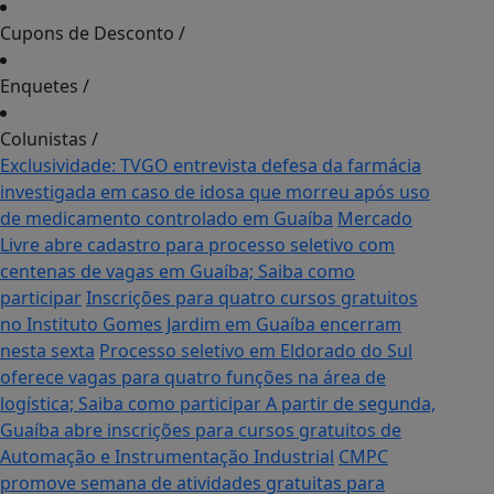
Cupons de Desconto
/
Enquetes
/
Colunistas
/
Exclusividade: TVGO entrevista defesa da farmácia
investigada em caso de idosa que morreu após uso
de medicamento controlado em Guaíba
Mercado
Livre abre cadastro para processo seletivo com
centenas de vagas em Guaíba; Saiba como
participar
Inscrições para quatro cursos gratuitos
no Instituto Gomes Jardim em Guaíba encerram
nesta sexta
Processo seletivo em Eldorado do Sul
oferece vagas para quatro funções na área de
logística; Saiba como participar
A partir de segunda,
Guaíba abre inscrições para cursos gratuitos de
Automação e Instrumentação Industrial
CMPC
promove semana de atividades gratuitas para