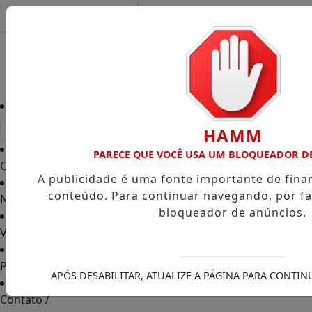
Entrar
HAMM
PARECE QUE VOCÊ USA UM BLOQUEADOR D
Capa
/
A publicidade é uma fonte importante de fin
conteúdo. Para continuar navegando, por fa
Notícias
/
bloqueador de anúncios.
Vídeos TVGO
/
PODCAST
/
APÓS DESABILITAR, ATUALIZE A PÁGINA PARA CONTI
Contato
/