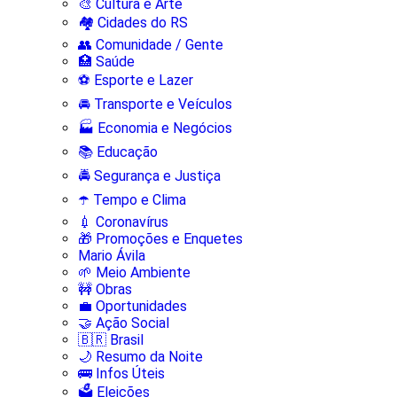
🎨 Cultura e Arte
🏘️ Cidades do RS
👥 Comunidade / Gente
🏥 Saúde
⚽ Esporte e Lazer
🚘 Transporte e Veículos
🏭 Economia e Negócios
📚 Educação
🚔 Segurança e Justiça
☂️ Tempo e Clima
💉 Coronavírus
🎁 Promoções e Enquetes
Mario Ávila
🌱 Meio Ambiente
🚧 Obras
💼 Oportunidades
🤝 Ação Social
🇧🇷 Brasil
🌙 Resumo da Noite
🚌 Infos Úteis
🗳️ Eleições