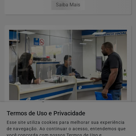
Saiba Mais
🏭 ECONOMIA E NEGÓCIOS
Pedidos negados de benefícios do INSS
Termos de Uso e Privacidade
aumentam 70% no primeiro semestre de
Esse site utiliza cookies para melhorar sua experiência
2026
de navegação. Ao continuar o acesso, entendemos que
você concorda com nossos Termos de Uso e