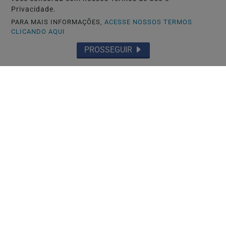
Saiba Mais
Privacidade.
PARA MAIS INFORMAÇÕES,
ACESSE NOSSOS TERMOS
CLICANDO AQUI
PROSSEGUIR
🚔 SEGURANÇA E JUSTIÇA
Militar do Exército é preso com mais de
53 quilos de maconha e cocaína em
Santa...