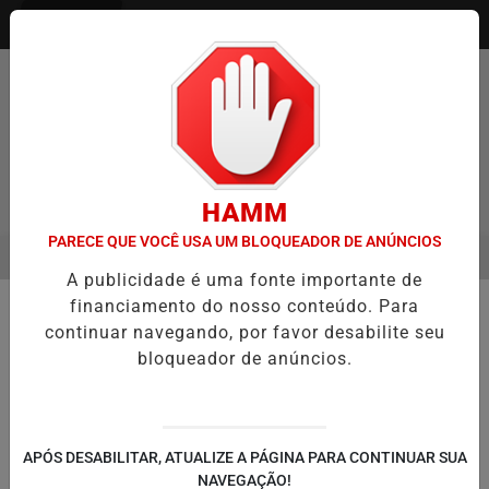
Entrar
HAMM
PARECE QUE VOCÊ USA UM BLOQUEADOR DE ANÚNCIOS
MENU
ENTREVISTA DEFESA DA FARMÁCIA INVESTIGADA EM CASO DE IDOS
A publicidade é uma fonte importante de
EM ALTA
financiamento do nosso conteúdo. Para
👥 COMUNIDADE / GENTE
continuar navegando, por favor desabilite seu
Após quase 2 mil atendimentos,
bloqueador de anúncios.
Eldorado do Sul reconhece atuação
da unidade móvel do Tudo Fácil
Serviço itinerante do Governo do Estado
APÓS DESABILITAR, ATUALIZE A PÁGINA PARA CONTINUAR SUA
permaneceu três semanas no município e
NAVEGAÇÃO!