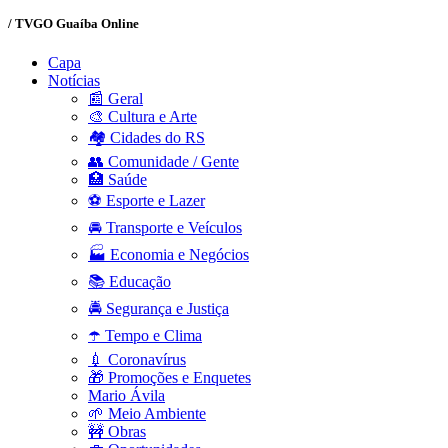
/ TVGO Guaíba Online
Capa
Notícias
📰 Geral
🎨 Cultura e Arte
🏘️ Cidades do RS
👥 Comunidade / Gente
🏥 Saúde
⚽ Esporte e Lazer
🚘 Transporte e Veículos
🏭 Economia e Negócios
📚 Educação
🚔 Segurança e Justiça
☂️ Tempo e Clima
💉 Coronavírus
🎁 Promoções e Enquetes
Mario Ávila
🌱 Meio Ambiente
🚧 Obras