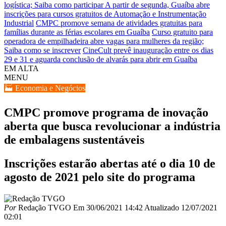
logística; Saiba como participar
A partir de segunda, Guaíba abre
inscrições para cursos gratuitos de Automação e Instrumentação
Industrial
CMPC promove semana de atividades gratuitas para
famílias durante as férias escolares em Guaíba
Curso gratuito para
operadora de empilhadeira abre vagas para mulheres da região;
Saiba como se inscrever
CineCult prevê inauguração entre os dias
29 e 31 e aguarda conclusão de alvarás para abrir em Guaíba
EM ALTA
MENU
🏭 Economia e Negócios
CMPC promove programa de inovação
aberta que busca revolucionar a indústria
de embalagens sustentáveis
Inscrições estarão abertas até o dia 10 de
agosto de 2021 pelo site do programa
Por
Redação TVGO
Em
30/06/2021 14:42
Atualizado
12/07/2021
02:01