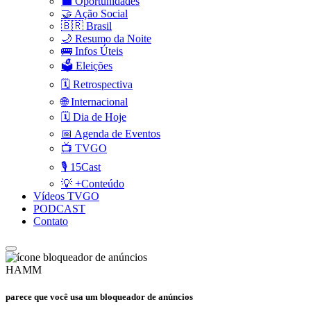
💼 Oportunidades
🤝 Ação Social
🇧🇷 Brasil
🌙 Resumo da Noite
🚌 Infos Úteis
🗳️ Eleições
🗓️ Retrospectiva
🌐 Internacional
🗓️ Dia de Hoje
📅 Agenda de Eventos
📺 TVGO
🎙️ 15Cast
💡 +Conteúdo
Vídeos TVGO
PODCAST
Contato
HAMM
parece que você usa um bloqueador de anúncios