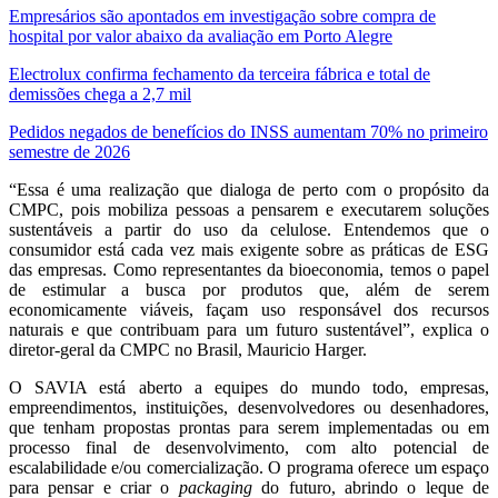
Empresários são apontados em investigação sobre compra de
hospital por valor abaixo da avaliação em Porto Alegre
Electrolux confirma fechamento da terceira fábrica e total de
demissões chega a 2,7 mil
Pedidos negados de benefícios do INSS aumentam 70% no primeiro
semestre de 2026
“Essa é uma realização que dialoga de perto com o propósito da
CMPC, pois mobiliza pessoas a pensarem e executarem soluções
sustentáveis a partir do uso da celulose. Entendemos que o
consumidor está cada vez mais exigente sobre as práticas de ESG
das empresas. Como representantes da bioeconomia, temos o papel
de estimular a busca por produtos que, além de serem
economicamente viáveis, façam uso responsável dos recursos
naturais e que contribuam para um futuro sustentável”, explica o
diretor-geral da CMPC no Brasil, Mauricio Harger.
O SAVIA está aberto a equipes do mundo todo, empresas,
empreendimentos, instituições, desenvolvedores ou desenhadores,
que tenham propostas prontas para serem implementadas ou em
processo final de desenvolvimento, com alto potencial de
escalabilidade e/ou comercialização. O programa oferece um espaço
para pensar e criar o
packaging
do futuro, abrindo o leque de