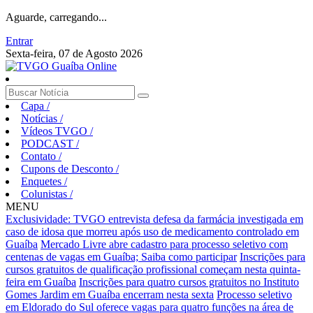
Aguarde, carregando...
Entrar
Sexta-feira, 07 de Agosto 2026
Capa
/
Notícias
/
Vídeos TVGO
/
PODCAST
/
Contato
/
Cupons de Desconto
/
Enquetes
/
Colunistas
/
MENU
Exclusividade: TVGO entrevista defesa da farmácia investigada em
caso de idosa que morreu após uso de medicamento controlado em
Guaíba
Mercado Livre abre cadastro para processo seletivo com
centenas de vagas em Guaíba; Saiba como participar
Inscrições para
cursos gratuitos de qualificação profissional começam nesta quinta-
feira em Guaíba
Inscrições para quatro cursos gratuitos no Instituto
Gomes Jardim em Guaíba encerram nesta sexta
Processo seletivo
em Eldorado do Sul oferece vagas para quatro funções na área de