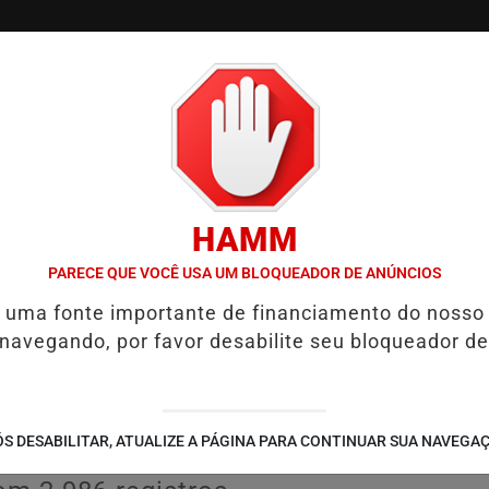
/
/
/
TVGO
PODCAST
CONTATO
CUPONS DE DESCON
HAMM
TIGADA EM CASO DE IDOSA QUE MORREU APÓS USO DE MEDICAMENT
PARECE QUE VOCÊ USA UM BLOQUEADOR DE ANÚNCIOS
é uma fonte importante de financiamento do nosso
ições, Câmara de
 navegando, por favor desabilite seu bloqueador de
 recorde de produção
slatura
S DESABILITAR, ATUALIZE A PÁGINA PARA CONTINUAR SUA NAVEGA