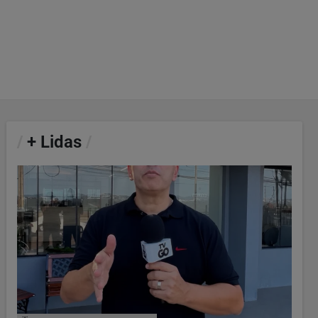
/
+ Lidas
/