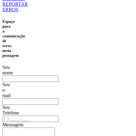
REPORTAR
ERROS
Espaço
para
a
comunicação
de
erros
nesta
postagem
Seu
nome
Seu
e-
mail
Seu
Telefone
Mensagem