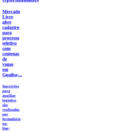
Mercado
Livre
abre
cadastro
para
processo
seletivo
com
centenas
de
vagas
em
Guaíba;...
Inscrições
para
auxiliar
logístico
são
realizadas
por
formulário
on-
line;