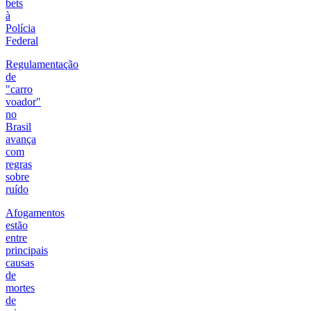
bets
à
Polícia
Federal
Regulamentação
de
"carro
voador"
no
Brasil
avança
com
regras
sobre
ruído
Afogamentos
estão
entre
principais
causas
de
mortes
de