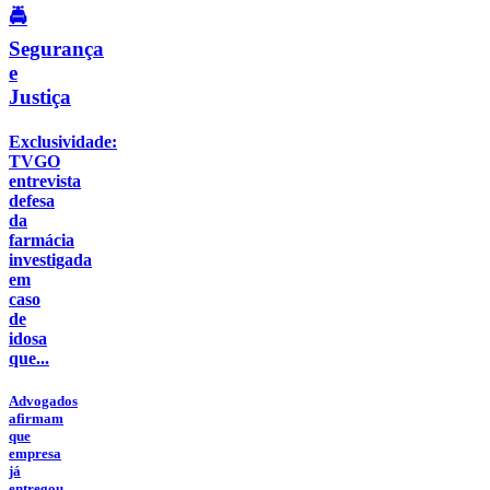
🚔
Segurança
e
Justiça
Exclusividade:
TVGO
entrevista
defesa
da
farmácia
investigada
em
caso
de
idosa
que...
Advogados
afirmam
que
empresa
já
entregou