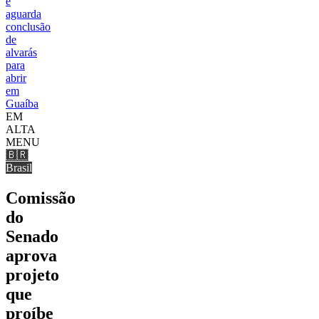
e
aguarda
conclusão
de
alvarás
para
abrir
em
Guaíba
EM
ALTA
MENU
🇧🇷
Brasil
Comissão
do
Senado
aprova
projeto
que
proíbe