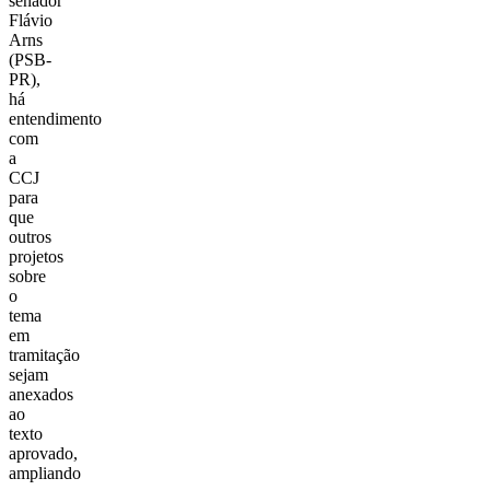
senador
Flávio
Arns
(PSB-
PR),
há
entendimento
com
a
CCJ
para
que
outros
projetos
sobre
o
tema
em
tramitação
sejam
anexados
ao
texto
aprovado,
ampliando