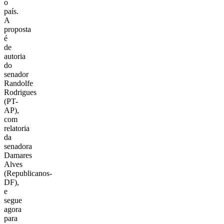
o
país.
A
proposta
é
de
autoria
do
senador
Randolfe
Rodrigues
(PT-
AP),
com
relatoria
da
senadora
Damares
Alves
(Republicanos-
DF),
e
segue
agora
para