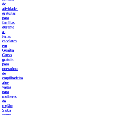
de
atividades
gratuitas
para
famílias
durante
as
férias
escolares
em
Guaíba
Curso
gratuito
para
operadora
de
empilhadeira
abre
vagas
para
mulheres
da
região;
Saiba
como