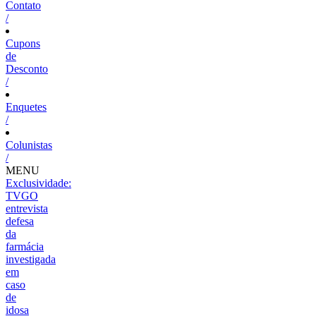
Contato
/
Cupons
de
Desconto
/
Enquetes
/
Colunistas
/
MENU
Exclusividade:
TVGO
entrevista
defesa
da
farmácia
investigada
em
caso
de
idosa