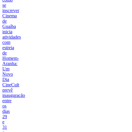
se
inscrever
Cinema
de
Guaíba
inicia
atividades
com
estreia
de
Homem-
Aranha:
Um
Novo
Dia
CineCult
prevê
inauguração
entre
os
dias
29
e
31