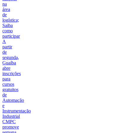
na
área
de
logística;
Saiba
como
participar
A
partir
de
segunda,
Guaíba
abre
inscrições
para
cursos
gratuitos
de
Automação
e
Instrumentação
Industrial
CMPC
promove
semana