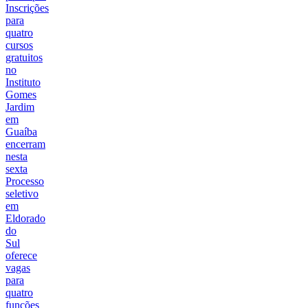
Inscrições
para
quatro
cursos
gratuitos
no
Instituto
Gomes
Jardim
em
Guaíba
encerram
nesta
sexta
Processo
seletivo
em
Eldorado
do
Sul
oferece
vagas
para
quatro
funções