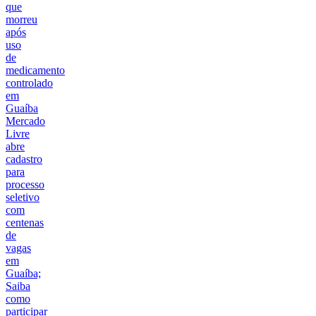
que
morreu
após
uso
de
medicamento
controlado
em
Guaíba
Mercado
Livre
abre
cadastro
para
processo
seletivo
com
centenas
de
vagas
em
Guaíba;
Saiba
como
participar