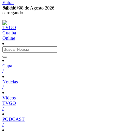
Entrar
Aguarde,
Sábado, 08 de Agosto 2026
carregando...
Capa
/
Notícias
/
Vídeos
TVGO
/
PODCAST
/