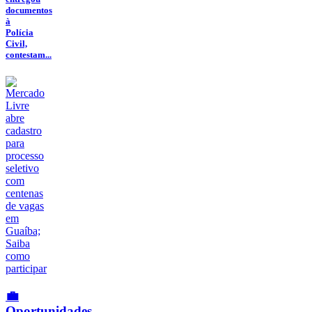
documentos
à
Polícia
Civil,
contestam...
💼
Oportunidades