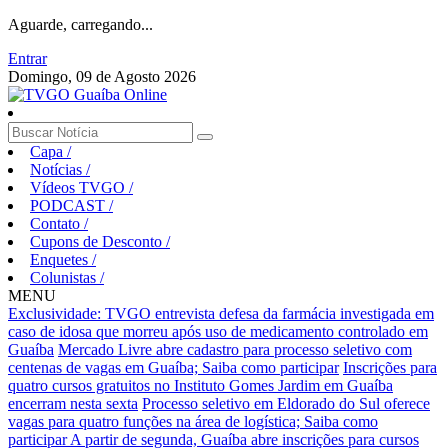
Aguarde, carregando...
Entrar
Domingo, 09 de Agosto 2026
Capa
/
Notícias
/
Vídeos TVGO
/
PODCAST
/
Contato
/
Cupons de Desconto
/
Enquetes
/
Colunistas
/
MENU
Exclusividade: TVGO entrevista defesa da farmácia investigada em
caso de idosa que morreu após uso de medicamento controlado em
Guaíba
Mercado Livre abre cadastro para processo seletivo com
centenas de vagas em Guaíba; Saiba como participar
Inscrições para
quatro cursos gratuitos no Instituto Gomes Jardim em Guaíba
encerram nesta sexta
Processo seletivo em Eldorado do Sul oferece
vagas para quatro funções na área de logística; Saiba como
participar
A partir de segunda, Guaíba abre inscrições para cursos