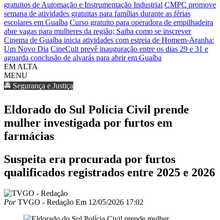
gratuitos de Automação e Instrumentação Industrial
CMPC promove
semana de atividades gratuitas para famílias durante as férias
escolares em Guaíba
Curso gratuito para operadora de empilhadeira
abre vagas para mulheres da região; Saiba como se inscrever
Cinema de Guaíba inicia atividades com estreia de Homem-Aranha:
Um Novo Dia
CineCult prevê inauguração entre os dias 29 e 31 e
aguarda conclusão de alvarás para abrir em Guaíba
EM ALTA
MENU
🚔 Segurança e Justiça
Eldorado do Sul Polícia Civil prende
mulher investigada por furtos em
farmácias
Suspeita era procurada por furtos
qualificados registrados entre 2025 e 2026
Por
TVGO - Redação
Em
12/05/2026 17:02