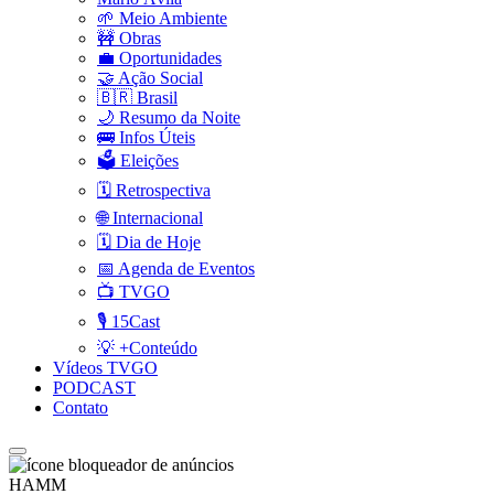
🌱 Meio Ambiente
🚧 Obras
💼 Oportunidades
🤝 Ação Social
🇧🇷 Brasil
🌙 Resumo da Noite
🚌 Infos Úteis
🗳️ Eleições
🗓️ Retrospectiva
🌐 Internacional
🗓️ Dia de Hoje
📅 Agenda de Eventos
📺 TVGO
🎙️ 15Cast
💡 +Conteúdo
Vídeos TVGO
PODCAST
Contato
HAMM