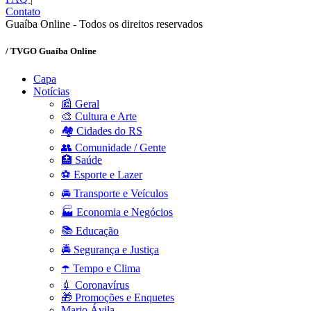
Contato
Guaíba Online - Todos os direitos reservados
/ TVGO Guaíba Online
Capa
Notícias
📰 Geral
🎨 Cultura e Arte
🏘️ Cidades do RS
👥 Comunidade / Gente
🏥 Saúde
⚽ Esporte e Lazer
🚘 Transporte e Veículos
🏭 Economia e Negócios
📚 Educação
🚔 Segurança e Justiça
☂️ Tempo e Clima
💉 Coronavírus
🎁 Promoções e Enquetes
Mario Ávila