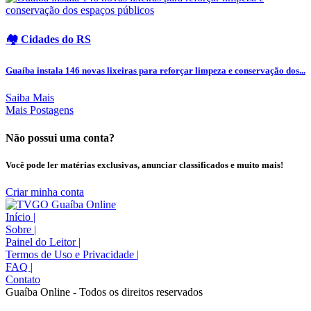
🏘️ Cidades do RS
Guaíba instala 146 novas lixeiras para reforçar limpeza e conservação dos...
Saiba Mais
Mais Postagens
Não possui uma conta?
Você pode ler matérias exclusivas, anunciar classificados e muito mais!
Criar minha conta
Início
|
Sobre
|
Painel do Leitor
|
Termos de Uso e Privacidade
|
FAQ
|
Contato
Guaíba Online - Todos os direitos reservados