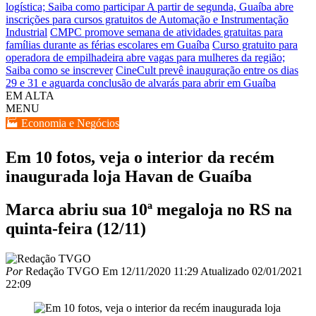
logística; Saiba como participar
A partir de segunda, Guaíba abre
inscrições para cursos gratuitos de Automação e Instrumentação
Industrial
CMPC promove semana de atividades gratuitas para
famílias durante as férias escolares em Guaíba
Curso gratuito para
operadora de empilhadeira abre vagas para mulheres da região;
Saiba como se inscrever
CineCult prevê inauguração entre os dias
29 e 31 e aguarda conclusão de alvarás para abrir em Guaíba
EM ALTA
MENU
🏭 Economia e Negócios
Em 10 fotos, veja o interior da recém
inaugurada loja Havan de Guaíba
Marca abriu sua 10ª megaloja no RS na
quinta-feira (12/11)
Por
Redação TVGO
Em
12/11/2020 11:29
Atualizado
02/01/2021
22:09