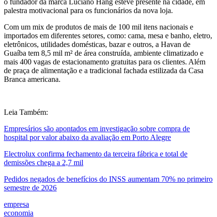
o fundador da marca Luciano Hang esteve presente na cidade, em
palestra motivacional para os funcionários da nova loja.
Com um mix de produtos de mais de 100 mil itens nacionais e
importados em diferentes setores, como: cama, mesa e banho, eletro,
eletrônicos, utilidades domésticas, bazar e outros, a Havan de
Guaíba tem 8,5 mil m² de área construída, ambiente climatizado e
mais 400 vagas de estacionamento gratuitas para os clientes. Além
de praça de alimentação e a tradicional fachada estilizada da Casa
Branca americana.
Leia Também:
Empresários são apontados em investigação sobre compra de
hospital por valor abaixo da avaliação em Porto Alegre
Electrolux confirma fechamento da terceira fábrica e total de
demissões chega a 2,7 mil
Pedidos negados de benefícios do INSS aumentam 70% no primeiro
semestre de 2026
empresa
economia