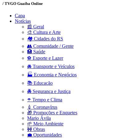
/ TVGO Guaíba Online
Capa
Notícias
📰 Geral
🎨 Cultura e Arte
🏘️ Cidades do RS
👥 Comunidade / Gente
🏥 Saúde
⚽ Esporte e Lazer
🚘 Transporte e Veículos
🏭 Economia e Negócios
📚 Educação
🚔 Segurança e Justiça
☂️ Tempo e Clima
💉 Coronavírus
🎁 Promoções e Enquetes
Mario Ávila
🌱 Meio Ambiente
🚧 Obras
💼 Oportunidades