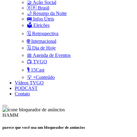
🤝 Ação Social
🇧🇷 Brasil
🌙 Resumo da Noite
🚌 Infos Úteis
🗳️ Eleições
🗓️ Retrospectiva
🌐 Internacional
🗓️ Dia de Hoje
📅 Agenda de Eventos
📺 TVGO
🎙️ 15Cast
💡 +Conteúdo
Vídeos TVGO
PODCAST
Contato
HAMM
parece que você usa um bloqueador de anúncios