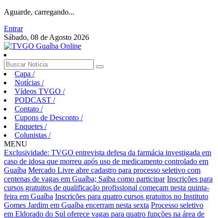
Aguarde, carregando...
Entrar
Sábado, 08 de Agosto 2026
Capa
/
Notícias
/
Vídeos TVGO
/
PODCAST
/
Contato
/
Cupons de Desconto
/
Enquetes
/
Colunistas
/
MENU
Exclusividade: TVGO entrevista defesa da farmácia investigada em
caso de idosa que morreu após uso de medicamento controlado em
Guaíba
Mercado Livre abre cadastro para processo seletivo com
centenas de vagas em Guaíba; Saiba como participar
Inscrições para
cursos gratuitos de qualificação profissional começam nesta quinta-
feira em Guaíba
Inscrições para quatro cursos gratuitos no Instituto
Gomes Jardim em Guaíba encerram nesta sexta
Processo seletivo
em Eldorado do Sul oferece vagas para quatro funções na área de