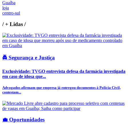
Guaíba
loja
centro-sul
/
+ Lidas
/
🚔 Segurança e Justiça
Exclusividade: TVGO entrevista defesa da farmácia investigada
em caso de idosa que...
Advogados afirmam que empresa já entregou documentos à Polícia Civil,
contestam...
💼 Oportunidades