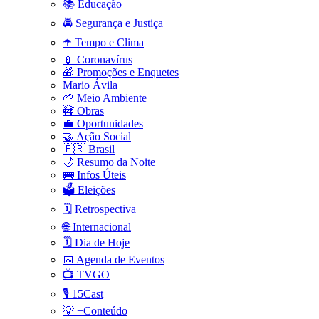
📚 Educação
🚔 Segurança e Justiça
☂️ Tempo e Clima
💉 Coronavírus
🎁 Promoções e Enquetes
Mario Ávila
🌱 Meio Ambiente
🚧 Obras
💼 Oportunidades
🤝 Ação Social
🇧🇷 Brasil
🌙 Resumo da Noite
🚌 Infos Úteis
🗳️ Eleições
🗓️ Retrospectiva
🌐 Internacional
🗓️ Dia de Hoje
📅 Agenda de Eventos
📺 TVGO
🎙️ 15Cast
💡 +Conteúdo