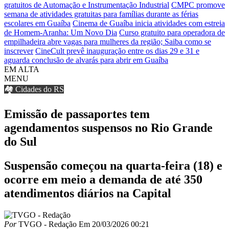
gratuitos de Automação e Instrumentação Industrial
CMPC promove
semana de atividades gratuitas para famílias durante as férias
escolares em Guaíba
Cinema de Guaíba inicia atividades com estreia
de Homem-Aranha: Um Novo Dia
Curso gratuito para operadora de
empilhadeira abre vagas para mulheres da região; Saiba como se
inscrever
CineCult prevê inauguração entre os dias 29 e 31 e
aguarda conclusão de alvarás para abrir em Guaíba
EM ALTA
MENU
🏘️ Cidades do RS
Emissão de passaportes tem
agendamentos suspensos no Rio Grande
do Sul
Suspensão começou na quarta-feira (18) e
ocorre em meio a demanda de até 350
atendimentos diários na Capital
Por
TVGO - Redação
Em
20/03/2026 00:21