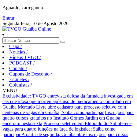
Aguarde, carregando...
Entrar
Segunda-feira, 10 de Agosto 2026
Capa
/
Notícias
/
Vídeos TVGO
/
PODCAST
/
Contato
/
Cupons de Desconto
/
Enquetes
/
Colunistas
/
MENU
Exclusividade: TVGO entrevista defesa da farmácia investigada em
caso de idosa que morreu após uso de medicamento controlado em
Guaíba
Mercado Livre abre cadastro para processo seletivo com
centenas de vagas em Guaíba; Saiba como participar
Inscrições para
quatro cursos gratuitos no Instituto Gomes Jardim em Guaíba
encerram nesta sexta
Processo seletivo em Eldorado do Sul oferece
vagas para quatro funções na área de logística; Saiba como
participar
A partir de segunda, Guaíba abre inscrições para cursos