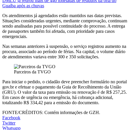
DMLU já retirou mais de 440 toneladas de resíduos da orla do
Guaíba após as chuvas
Os atendimentos já agendados estão mantidos nas datas previstas.
Situações consideradas urgentes, mediante comprovação, continuam
sendo analisadas para possível continuidade do processo. A entrega
de passaportes também foi afetada, com prioridade para casos
emergenciais.
Nas semanas anteriores à suspensão, o serviço registrou aumento na
procura, associado ao período de férias. Na capital, o volume diário
de atendimentos variava entre 300 e 350 solicitações.
Parceiros da TVGO
Para iniciar o pedido, o cidadão deve preencher formulário no portal
gov.br e efetuar o pagamento da Guia de Recolhimento da União
(GRU). O valor da taxa para emissão ou renovação é de R$ 257,25.
Em casos de urgência ou emergência, há cobrança adicional,
totalizando R$ 334,42 para a emissão do documento.
FONTE/CRÉDITOS:
Contém informações de GZH.
Facebook
Twitter
Whatsapp