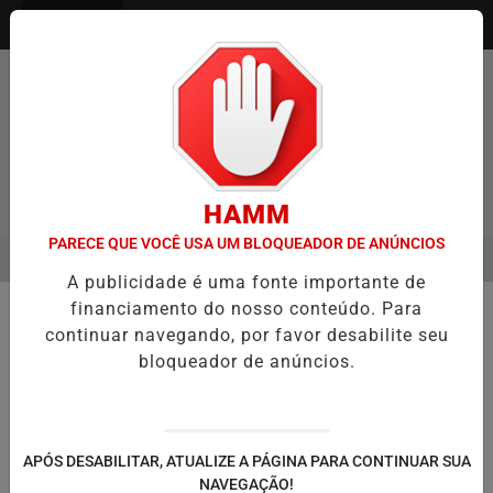
Entrar
HAMM
PARECE QUE VOCÊ USA UM BLOQUEADOR DE ANÚNCIOS
MENU
O ENTREVISTA DEFESA DA FARMÁCIA INVESTIGADA EM CASO DE ID
A publicidade é uma fonte importante de
EM ALTA
financiamento do nosso conteúdo. Para
🏥 SAÚDE
continuar navegando, por favor desabilite seu
Falta de medicamento para
bloqueador de anúncios.
doenças respiratórias atinge
pacientes da rede pública no RS
Insumo incorporado ao SUS em 2024 não
APÓS DESABILITAR, ATUALIZE A PÁGINA PARA CONTINUAR SUA
está disponível nas farmácias estaduais;
NAVEGAÇÃO!