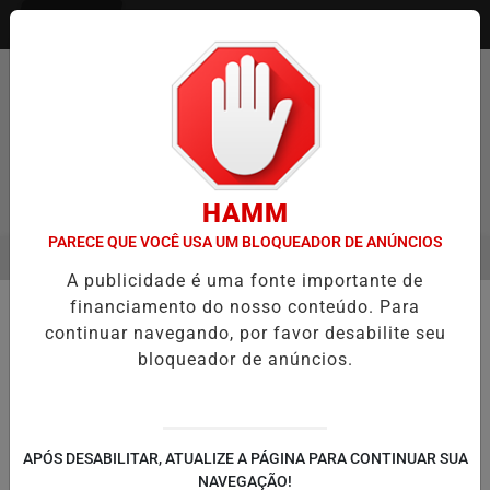
Entrar
HAMM
PARECE QUE VOCÊ USA UM BLOQUEADOR DE ANÚNCIOS
MENU
O ENTREVISTA DEFESA DA FARMÁCIA INVESTIGADA EM CASO DE ID
A publicidade é uma fonte importante de
EM ALTA
financiamento do nosso conteúdo. Para
🏭 ECONOMIA E NEGÓCIOS
continuar navegando, por favor desabilite seu
Governo Federal publica regras
bloqueador de anúncios.
para jogos de aposta online; veja
quais são
Portaria do Ministério da Fazenda
APÓS DESABILITAR, ATUALIZE A PÁGINA PARA CONTINUAR SUA
estabelece normas para operação e
NAVEGAÇÃO!