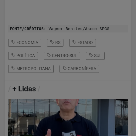
FONTE/CRÉDITOS:
Vagner Benites/Ascom SPGG
ECONOMIA
RS
ESTADO
POLÍTICA
CENTRO-SUL
SUL
METROPOLITANA
CARBONÍFERA
/
+ Lidas
/