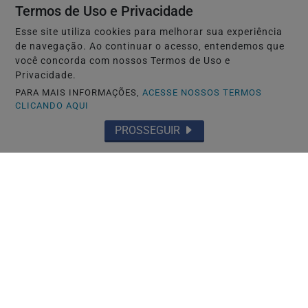
Termos de Uso e Privacidade
CRIAR MINHA CONTA
Esse site utiliza cookies para melhorar sua experiência
de navegação. Ao continuar o acesso, entendemos que
você concorda com nossos Termos de Uso e
Privacidade.
PARA MAIS INFORMAÇÕES,
ACESSE NOSSOS TERMOS
CLICANDO AQUI
PROSSEGUIR
INÍCIO
|
SOBRE
|
PAINEL DO LEITOR
|
TERMOS DE USO E PRIVACIDADE
|
FAQ
|
CONTATO