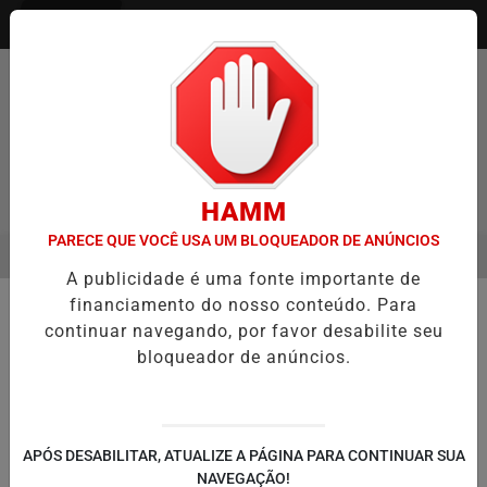
Entrar
HAMM
PARECE QUE VOCÊ USA UM BLOQUEADOR DE ANÚNCIOS
MENU
ENTREVISTA DEFESA DA FARMÁCIA INVESTIGADA EM CASO DE IDOS
A publicidade é uma fonte importante de
EM ALTA
financiamento do nosso conteúdo. Para
🏘️ CIDADES DO RS
continuar navegando, por favor desabilite seu
Guaíba fica mais um ano como o
bloqueador de anúncios.
13º maior no PIB do RS; Caxias do
Sul e Rio Grande registram maiores
avanços
APÓS DESABILITAR, ATUALIZE A PÁGINA PARA CONTINUAR SUA
Porto Alegre, no entanto, viu nova queda na
NAVEGAÇÃO!