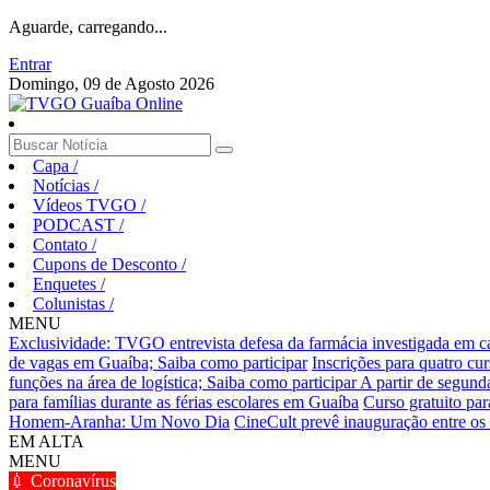
Aguarde, carregando...
Entrar
Domingo, 09 de Agosto 2026
Capa
/
Notícias
/
Vídeos TVGO
/
PODCAST
/
Contato
/
Cupons de Desconto
/
Enquetes
/
Colunistas
/
MENU
Exclusividade: TVGO entrevista defesa da farmácia investigada em 
de vagas em Guaíba; Saiba como participar
Inscrições para quatro cu
funções na área de logística; Saiba como participar
A partir de segund
para famílias durante as férias escolares em Guaíba
Curso gratuito pa
Homem-Aranha: Um Novo Dia
CineCult prevê inauguração entre os 
EM ALTA
MENU
💉 Coronavírus