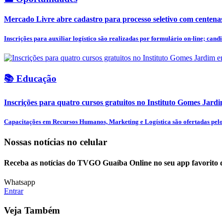
Mercado Livre abre cadastro para processo seletivo com centena
Inscrições para auxiliar logístico são realizadas por formulário on-line; candi
📚 Educação
Inscrições para quatro cursos gratuitos no Instituto Gomes Jar
Capacitações em Recursos Humanos, Marketing e Logística são ofertadas pelo I
Nossas notícias
no celular
Receba as notícias do TVGO Guaíba Online no seu app favorito 
Whatsapp
Entrar
Veja Também