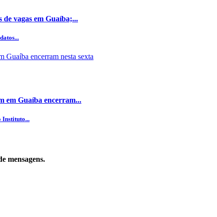
s de vagas em Guaíba;...
datos...
dim em Guaíba encerram...
nstituto...
de mensagens.