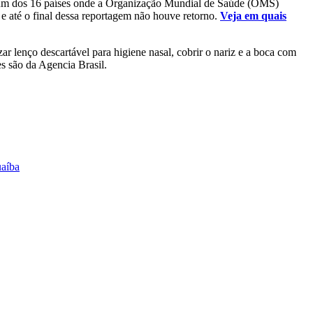
m a um dos 16 países onde a Organização Mundial de Saúde (OMS)
e até o final dessa reportagem não houve retorno.
Veja em quais
ar lenço descartável para higiene nasal, cobrir o nariz e a boca com
es são da Agencia Brasil.