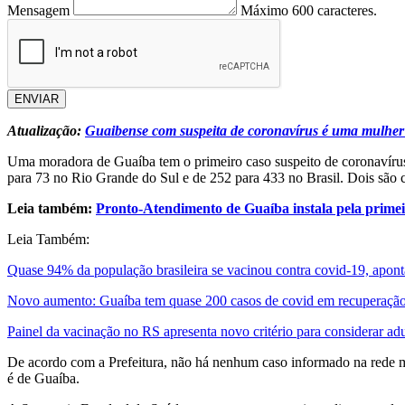
Mensagem
Máximo 600 caracteres.
ENVIAR
Atualização:
Guaibense com suspeita de coronavírus é uma mulher d
Uma moradora de Guaíba tem o primeiro caso suspeito de coronavírus 
para 73 no Rio Grande do Sul e de 252 para 433 no Brasil. Dois são 
Leia também:
Pronto-Atendimento de Guaíba instala pela primei
Leia Também:
Quase 94% da população brasileira se vacinou contra covid-19, apo
Novo aumento: Guaíba tem quase 200 casos de covid em recuperação
Painel da vacinação no RS apresenta novo critério para considerar a
De acordo com a Prefeitura, não há nenhum caso informado na rede mu
é de Guaíba.