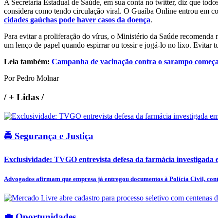
A Secretaria Estadual de Saúde, em sua conta no twitter, diz que to
considera como tendo circulação viral. O Guaíba Online entrou em co
cidades gaúchas pode haver casos da doença
.
Para evitar a proliferação do vírus, o Ministério da Saúde recomenda 
um lenço de papel quando espirrar ou tossir e jogá-lo no lixo. Evitar
Leia também:
Campanha de vacinação contra o sarampo começa p
Por Pedro Molnar
/
+ Lidas
/
🚔 Segurança e Justiça
Exclusividade: TVGO entrevista defesa da farmácia investigada e
Advogados afirmam que empresa já entregou documentos à Polícia Civil, cont
💼 Oportunidades