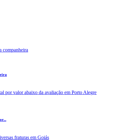
eira
r...