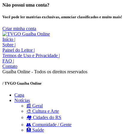
Não possui uma conta?
Você pode ler matérias exclusivas, anunciar classificados e muito mais!
Criar minha conta
Início
|
Sobre
|
Painel do Leitor
|
Termos de Uso e Privacidade
|
FAQ
|
Contato
Guaíba Online - Todos os direitos reservados
/ TVGO Guaíba Online
Capa
Notícias
📰 Geral
🎨 Cultura e Arte
🏘️ Cidades do RS
👥 Comunidade / Gente
🏥 Saúde