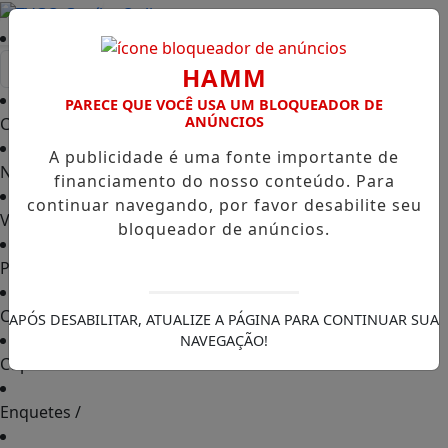
Entrar
HAMM
PARECE QUE VOCÊ USA UM BLOQUEADOR DE
ANÚNCIOS
Capa
/
A publicidade é uma fonte importante de
Notícias
/
financiamento do nosso conteúdo. Para
continuar navegando, por favor desabilite seu
Vídeos TVGO
/
bloqueador de anúncios.
PODCAST
/
Contato
/
APÓS DESABILITAR, ATUALIZE A PÁGINA PARA CONTINUAR SUA
NAVEGAÇÃO!
Cupons de Desconto
/
Enquetes
/