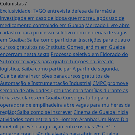
Colunistas
/
Exclusividade: TVGO entrevista defesa da farmácia
investigada em caso de idosa que morreu após uso de
medicamento controlado em Guaíba
Mercado Livre abre
cadastro para processo seletivo com centenas de vagas
em Guaíba; Saiba como participar
Inscrições para quatro
cursos gratuitos no Instituto Gomes Jardim em Guaíba
encerram nesta sexta
Processo seletivo em Eldorado do
Sul oferece vagas para quatro funções na área de
logística; Saiba como participar
A partir de segunda,
Guaíba abre inscrições para cursos gratuitos de
Automação e Instrumentação Industrial
CMPC promove
semana de atividades gratuitas para famílias durante as
férias escolares em Guaíba
Curso gratuito para
operadora de empilhadeira abre vagas para mulheres da
região; Saiba como se inscrever
Cinema de Guaíba inicia
atividades com estreia de Homem-Aranha: Um Novo Dia
CineCult prevê inauguração entre os dias 29 e 31 e
aguarda conclusão de alvarás para abrir em Guaíba