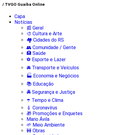
/ TVGO Guaíba Online
Capa
Notícias
📰 Geral
🎨 Cultura e Arte
🏘️ Cidades do RS
👥 Comunidade / Gente
🏥 Saúde
⚽ Esporte e Lazer
🚘 Transporte e Veículos
🏭 Economia e Negócios
📚 Educação
🚔 Segurança e Justiça
☂️ Tempo e Clima
💉 Coronavírus
🎁 Promoções e Enquetes
Mario Ávila
🌱 Meio Ambiente
🚧 Obras