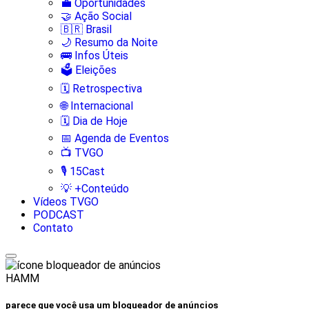
💼 Oportunidades
🤝 Ação Social
🇧🇷 Brasil
🌙 Resumo da Noite
🚌 Infos Úteis
🗳️ Eleições
🗓️ Retrospectiva
🌐 Internacional
🗓️ Dia de Hoje
📅 Agenda de Eventos
📺 TVGO
🎙️ 15Cast
💡 +Conteúdo
Vídeos TVGO
PODCAST
Contato
HAMM
parece que você usa um bloqueador de anúncios