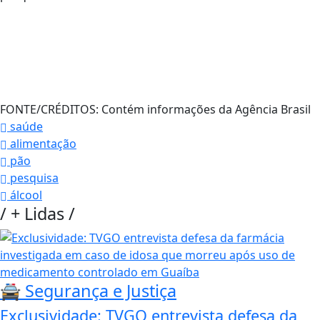
FONTE/CRÉDITOS:
Contém informações da Agência Brasil
saúde
alimentação
pão
pesquisa
álcool
/
+ Lidas
/
🚔 Segurança e Justiça
Exclusividade: TVGO entrevista defesa da