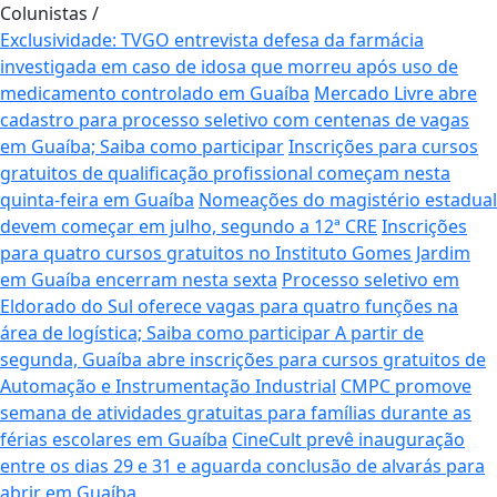
Colunistas
/
Exclusividade: TVGO entrevista defesa da farmácia
investigada em caso de idosa que morreu após uso de
medicamento controlado em Guaíba
Mercado Livre abre
cadastro para processo seletivo com centenas de vagas
em Guaíba; Saiba como participar
Inscrições para cursos
gratuitos de qualificação profissional começam nesta
quinta-feira em Guaíba
Nomeações do magistério estadual
devem começar em julho, segundo a 12ª CRE
Inscrições
para quatro cursos gratuitos no Instituto Gomes Jardim
em Guaíba encerram nesta sexta
Processo seletivo em
Eldorado do Sul oferece vagas para quatro funções na
área de logística; Saiba como participar
A partir de
segunda, Guaíba abre inscrições para cursos gratuitos de
Automação e Instrumentação Industrial
CMPC promove
semana de atividades gratuitas para famílias durante as
férias escolares em Guaíba
CineCult prevê inauguração
entre os dias 29 e 31 e aguarda conclusão de alvarás para
abrir em Guaíba