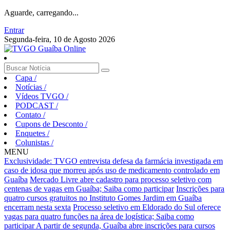
Aguarde, carregando...
Entrar
Segunda-feira, 10 de Agosto 2026
Capa
/
Notícias
/
Vídeos TVGO
/
PODCAST
/
Contato
/
Cupons de Desconto
/
Enquetes
/
Colunistas
/
MENU
Exclusividade: TVGO entrevista defesa da farmácia investigada em
caso de idosa que morreu após uso de medicamento controlado em
Guaíba
Mercado Livre abre cadastro para processo seletivo com
centenas de vagas em Guaíba; Saiba como participar
Inscrições para
quatro cursos gratuitos no Instituto Gomes Jardim em Guaíba
encerram nesta sexta
Processo seletivo em Eldorado do Sul oferece
vagas para quatro funções na área de logística; Saiba como
participar
A partir de segunda, Guaíba abre inscrições para cursos