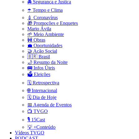
🚔 Segurança e Justiça
☂️ Tempo e Clima
💉 Coronavírus
🎁 Promoções e Enquetes
Mario Ávila
🌱 Meio Ambiente
🚧 Obras
💼 Oportunidades
🤝 Ação Social
🇧🇷 Brasil
🌙 Resumo da Noite
🚌 Infos Úteis
🗳️ Eleições
🗓️ Retrospectiva
🌐 Internacional
🗓️ Dia de Hoje
📅 Agenda de Eventos
📺 TVGO
🎙️ 15Cast
💡 +Conteúdo
Vídeos TVGO
PODCAST