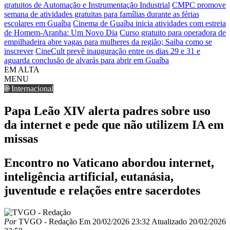
gratuitos de Automação e Instrumentação Industrial
CMPC promove
semana de atividades gratuitas para famílias durante as férias
escolares em Guaíba
Cinema de Guaíba inicia atividades com estreia
de Homem-Aranha: Um Novo Dia
Curso gratuito para operadora de
empilhadeira abre vagas para mulheres da região; Saiba como se
inscrever
CineCult prevê inauguração entre os dias 29 e 31 e
aguarda conclusão de alvarás para abrir em Guaíba
EM ALTA
MENU
🌐 Internacional
Papa Leão XIV alerta padres sobre uso
da internet e pede que não utilizem IA em
missas
Encontro no Vaticano abordou internet,
inteligência artificial, eutanásia,
juventude e relações entre sacerdotes
Por
TVGO - Redação
Em
20/02/2026 23:32
Atualizado
20/02/2026