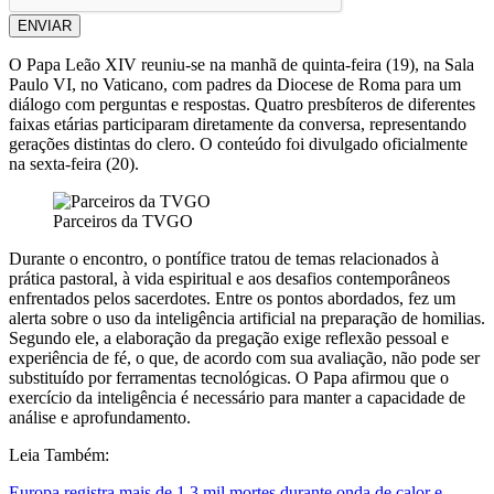
ENVIAR
O Papa Leão XIV reuniu-se na manhã de quinta-feira (19), na Sala
Paulo VI, no Vaticano, com padres da Diocese de Roma para um
diálogo com perguntas e respostas. Quatro presbíteros de diferentes
faixas etárias participaram diretamente da conversa, representando
gerações distintas do clero. O conteúdo foi divulgado oficialmente
na sexta-feira (20).
Parceiros da TVGO
Durante o encontro, o pontífice tratou de temas relacionados à
prática pastoral, à vida espiritual e aos desafios contemporâneos
enfrentados pelos sacerdotes. Entre os pontos abordados, fez um
alerta sobre o uso da inteligência artificial na preparação de homilias.
Segundo ele, a elaboração da pregação exige reflexão pessoal e
experiência de fé, o que, de acordo com sua avaliação, não pode ser
substituído por ferramentas tecnológicas. O Papa afirmou que o
exercício da inteligência é necessário para manter a capacidade de
análise e aprofundamento.
Leia Também:
Europa registra mais de 1,3 mil mortes durante onda de calor e