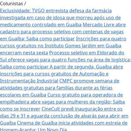
Colunistas
/
Exclusividade: TVGO entrevista defesa da farmácia
investigada em caso de idosa que morreu após uso de
medicamento controlado em Guaíba
Mercado Livre abre
cadastro para processo seletivo com centenas de vagas
em Guaíba; Saiba como participar
Inscrições para quatro
cursos gratuitos no Instituto Gomes Jardim em Guaíba
encerram nesta sexta
Processo seletivo em Eldorado do
Sul oferece vagas para quatro funções na área de logística;
Saiba como participar
A partir de segunda, Guaíba abre
inscrições para cursos gratuitos de Automação e
Instrumentação Industrial
CMPC promove semana de
atividades gratuitas para famílias durante as férias
escolares em Guaíba
Curso gratuito para operadora de
empilhadeira abre vagas para mulheres da região; Saiba
como se inscrever
CineCult prevê inauguração entre os
dias 29 e 31 e aguarda conclusão de alvarás para abrir em
Guaíba
Cinema de Guaíba inicia atividades com estreia de
Homem-Aranha: Um Novo Dia