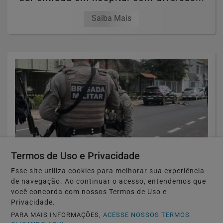
Saiba Mais
Termos de Uso e Privacidade
Esse site utiliza cookies para melhorar sua experiência
de navegação. Ao continuar o acesso, entendemos que
🚔 SEGURANÇA E JUSTIÇA
você concorda com nossos Termos de Uso e
Homem é morto a tiros no Centro de São
Privacidade.
Leopoldo
PARA MAIS INFORMAÇÕES,
ACESSE NOSSOS TERMOS