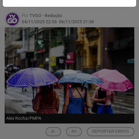
fortes na faixa Leste do Estado
Por
TVGO - Redação
04/11/2025 22:55
06/11/2025 21:36
Alex Rocha/PMPA
A-
A+
REPORTAR ERROS