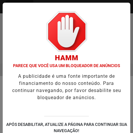
Entrar
HAMM
PARECE QUE VOCÊ USA UM BLOQUEADOR DE ANÚNCIOS
MENU
 ENTREVISTA DEFESA DA FARMÁCIA INVESTIGADA EM CASO DE IDO
A publicidade é uma fonte importante de
EM ALTA
financiamento do nosso conteúdo. Para
☂️ TEMPO E CLIMA
continuar navegando, por favor desabilite seu
Rajadas de até 80 km/h e chance
bloqueador de anúncios.
de chuva isolada marcam a quarta-
feira no Rio Grande do Sul
Frente fria no litoral e centro de baixa
APÓS DESABILITAR, ATUALIZE A PÁGINA PARA CONTINUAR SUA
pressão provocam instabilidade e ventos
NAVEGAÇÃO!