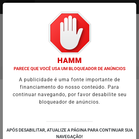
Entrar
HAMM
PARECE QUE VOCÊ USA UM BLOQUEADOR DE ANÚNCIOS
MENU
ENTREVISTA DEFESA DA FARMÁCIA INVESTIGADA EM CASO DE IDOS
A publicidade é uma fonte importante de
EM ALTA
financiamento do nosso conteúdo. Para
☂️ TEMPO E CLIMA
continuar navegando, por favor desabilite seu
Rio Grande do Sul entra em alerta
bloqueador de anúncios.
máximo para chuva intensa e
temporais nesta quarta
Aviso do Inmet prevê acumulados
APÓS DESABILITAR, ATUALIZE A PÁGINA PARA CONTINUAR SUA
superiores a 100 milímetros em 24 horas,
NAVEGAÇÃO!