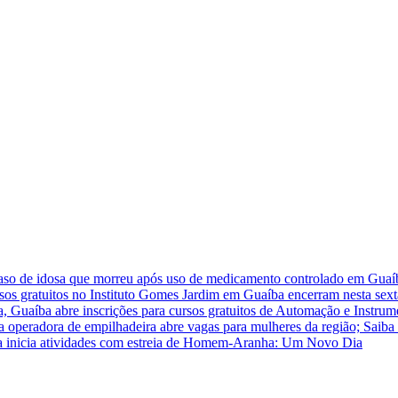
caso de idosa que morreu após uso de medicamento controlado em Guaí
rsos gratuitos no Instituto Gomes Jardim em Guaíba encerram nesta sext
a, Guaíba abre inscrições para cursos gratuitos de Automação e Instrum
ra operadora de empilhadeira abre vagas para mulheres da região; Saiba
 inicia atividades com estreia de Homem-Aranha: Um Novo Dia