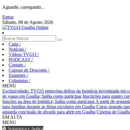
Aguarde, carregando...
Entrar
Sábado, 08 de Agosto 2026
Capa
/
Notícias
/
Vídeos TVGO
/
PODCAST
/
Contato
/
Cupons de Desconto
/
Enquetes
/
Colunistas
/
MENU
Exclusividade: TVGO entrevista defesa da farmácia investigada em 
de vagas em Guaíba; Saiba como participar
Inscrições para quatro cu
funções na área de logística; Saiba como participar
A partir de segund
para famílias durante as férias escolares em Guaíba
Curso gratuito pa
aguarda conclusão de alvarás para abrir em Guaíba
Cinema de Guaíba
EM ALTA
MENU
🚔 Segurança e Justiça