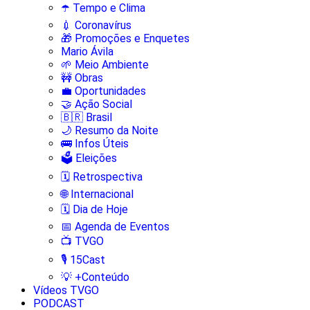
☂️ Tempo e Clima
💉 Coronavírus
🎁 Promoções e Enquetes
Mario Ávila
🌱 Meio Ambiente
🚧 Obras
💼 Oportunidades
🤝 Ação Social
🇧🇷 Brasil
🌙 Resumo da Noite
🚌 Infos Úteis
🗳️ Eleições
🗓️ Retrospectiva
🌐 Internacional
🗓️ Dia de Hoje
📅 Agenda de Eventos
📺 TVGO
🎙️ 15Cast
💡 +Conteúdo
Vídeos TVGO
PODCAST