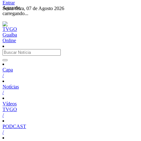
Entrar
Aguarde,
Sexta-feira, 07 de Agosto 2026
carregando...
Capa
/
Notícias
/
Vídeos
TVGO
/
PODCAST
/