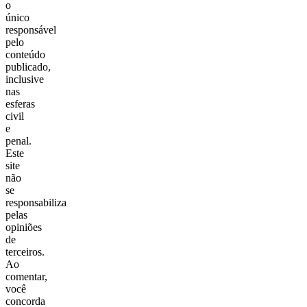
o
único
responsável
pelo
conteúdo
publicado,
inclusive
nas
esferas
civil
e
penal.
Este
site
não
se
responsabiliza
pelas
opiniões
de
terceiros.
Ao
comentar,
você
concorda