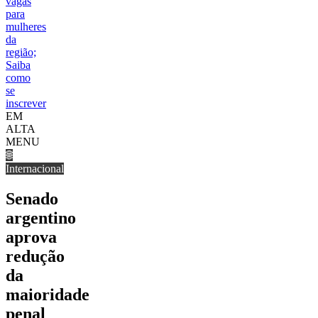
vagas
para
mulheres
da
região;
Saiba
como
se
inscrever
EM
ALTA
MENU
🌐
Internacional
Senado
argentino
aprova
redução
da
maioridade
penal