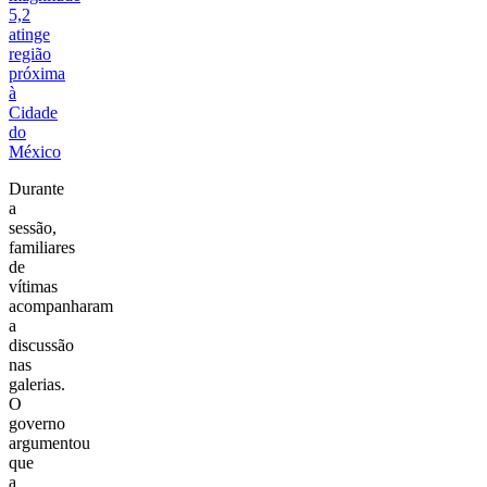
5,2
atinge
região
próxima
à
Cidade
do
México
Durante
a
sessão,
familiares
de
vítimas
acompanharam
a
discussão
nas
galerias.
O
governo
argumentou
que
a