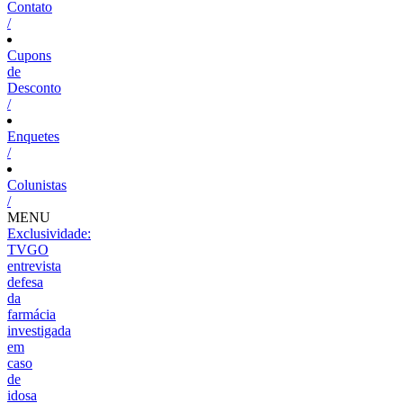
Contato
/
Cupons
de
Desconto
/
Enquetes
/
Colunistas
/
MENU
Exclusividade:
TVGO
entrevista
defesa
da
farmácia
investigada
em
caso
de
idosa