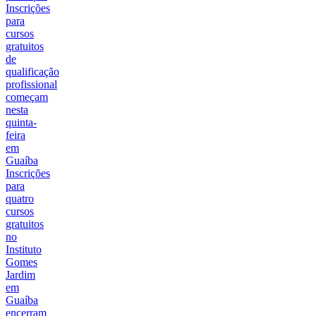
Inscrições
para
cursos
gratuitos
de
qualificação
profissional
começam
nesta
quinta-
feira
em
Guaíba
Inscrições
para
quatro
cursos
gratuitos
no
Instituto
Gomes
Jardim
em
Guaíba
encerram