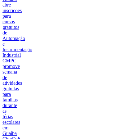
abre
inscrições
para
cursos
gratuitos
de
Automação
e
Instrumentação
Industrial
CMPC
promove
semana
de
atividades
gratuitas
para
famílias
durante
as
férias
escolares
em
Guaíba
CineCult