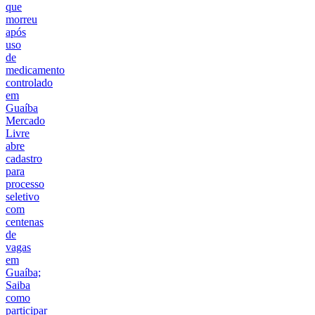
que
morreu
após
uso
de
medicamento
controlado
em
Guaíba
Mercado
Livre
abre
cadastro
para
processo
seletivo
com
centenas
de
vagas
em
Guaíba;
Saiba
como
participar