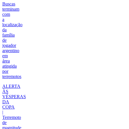
Buscas
terminam
com
a
localização
da
família
de
jogador
argentino
em
área
atingida
por
terremotos
ALERTA
ÀS
VÉSPERAS
DA
COPA
|
Terremoto
de
magnitude