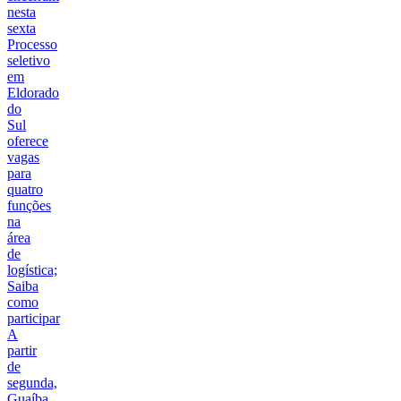
nesta
sexta
Processo
seletivo
em
Eldorado
do
Sul
oferece
vagas
para
quatro
funções
na
área
de
logística;
Saiba
como
participar
A
partir
de
segunda,
Guaíba