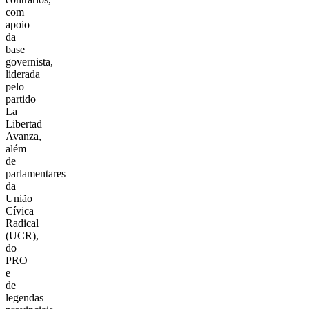
com
apoio
da
base
governista,
liderada
pelo
partido
La
Libertad
Avanza,
além
de
parlamentares
da
União
Cívica
Radical
(UCR),
do
PRO
e
de
legendas