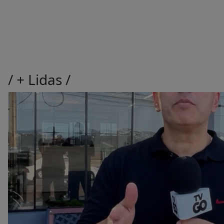
/
+ Lidas
/