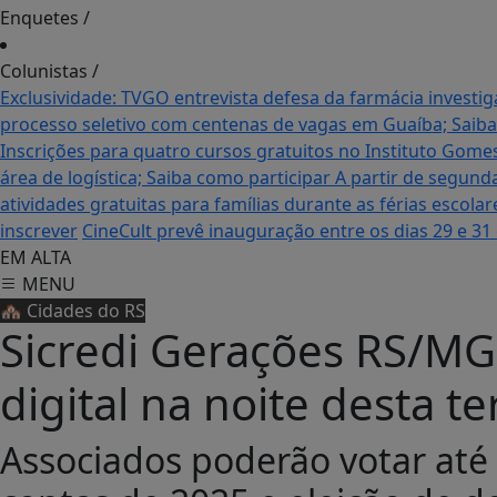
Enquetes
/
Colunistas
/
Exclusividade: TVGO entrevista defesa da farmácia inves
processo seletivo com centenas de vagas em Guaíba; Saiba
Inscrições para quatro cursos gratuitos no Instituto Gom
área de logística; Saiba como participar
A partir de segund
atividades gratuitas para famílias durante as férias escol
inscrever
CineCult prevê inauguração entre os dias 29 e 31
EM ALTA
MENU
🏘️ Cidades do RS
Sicredi Gerações RS/MG
digital na noite desta te
Associados poderão votar até 