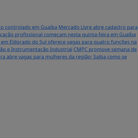
nto controlado em Guaíba
Mercado Livre abre cadastro para
ficação profissional começam nesta quinta-feira em Guaíba
o em Eldorado do Sul oferece vagas para quatro funções na
ção e Instrumentação Industrial
CMPC promove semana de
ra abre vagas para mulheres da região; Saiba como se