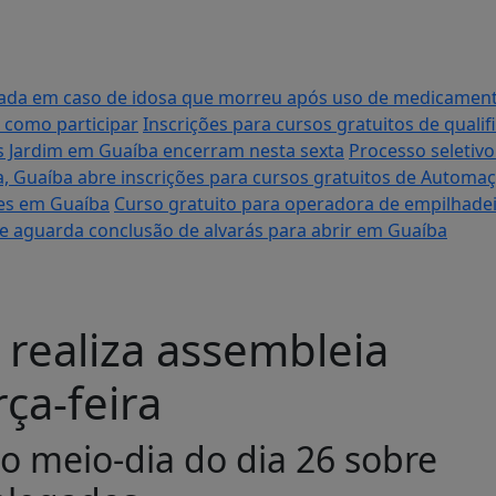
tigada em caso de idosa que morreu após uso de medicame
 como participar
Inscrições para cursos gratuitos de quali
es Jardim em Guaíba encerram nesta sexta
Processo seletiv
a, Guaíba abre inscrições para cursos gratuitos de Automa
ares em Guaíba
Curso gratuito para operadora de empilhadei
 e aguarda conclusão de alvarás para abrir em Guaíba
 realiza assembleia
rça-feira
o meio-dia do dia 26 sobre