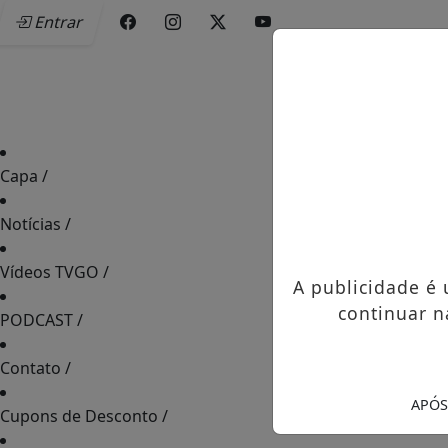
Entrar
Capa
/
Notícias
/
Vídeos TVGO
/
A publicidade é
continuar n
PODCAST
/
Contato
/
APÓS
Cupons de Desconto
/