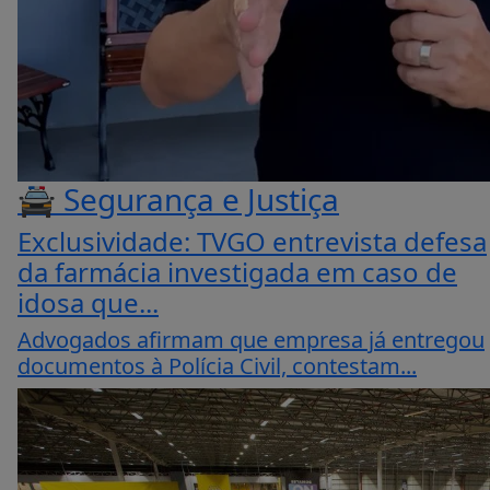
🚔 Segurança e Justiça
Exclusividade: TVGO entrevista defesa
da farmácia investigada em caso de
idosa que...
Advogados afirmam que empresa já entregou
documentos à Polícia Civil, contestam...