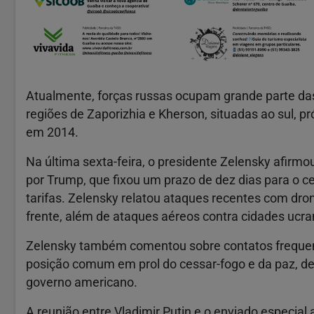
Atualmente, forças russas ocupam grande parte das
regiões de Zaporizhia e Kherson, situadas ao sul, p
em 2014.
Na última sexta-feira, o presidente Zelensky afirmo
por Trump, que fixou um prazo de dez dias para o 
tarifas. Zelensky relatou ataques recentes com dro
frente, além de ataques aéreos contra cidades ucra
Zelensky também comentou sobre contatos frequen
posição comum em prol do cessar-fogo e da paz, de
governo americano.
A reunião entre Vladimir Putin e o enviado especial