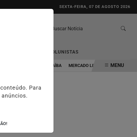
SEXTA-FEIRA, 07 DE AGOSTO 2026
/
/
TO
ENQUETES
COLUNISTAS
MENU
CONTROLADO EM GUAÍBA
MERCADO LIVRE ABRE CADASTRO PARA P
 conteúdo. Para
 anúncios.
ÇÃO!