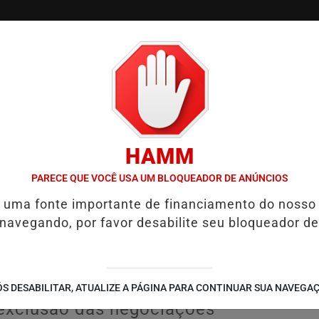
/
/
/
TVGO
PODCAST
CONTATO
CUPONS DE DESCON
HAMM
GADA EM CASO DE IDOSA QUE MORREU APÓS USO DE MEDICAMENTO 
PARECE QUE VOCÊ USA UM BLOQUEADOR DE ANÚNCIOS
é uma fonte importante de financiamento do nosso
ra para encontro
 navegando, por favor desabilite seu bloqueador de
elensky no Alasca
sia está marcada para 15 de agosto;
S DESABILITAR, ATUALIZE A PÁGINA PARA CONTINUAR SUA NAVEGA
 exclusão das negociações