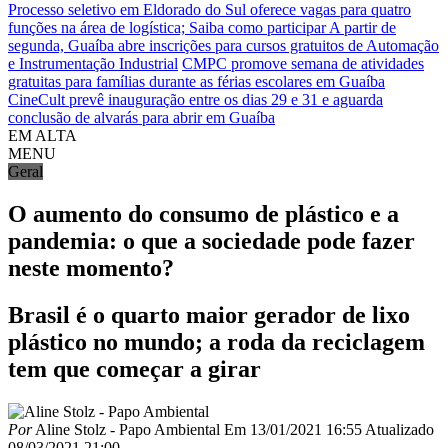
Processo seletivo em Eldorado do Sul oferece vagas para quatro
funções na área de logística; Saiba como participar
A partir de
segunda, Guaíba abre inscrições para cursos gratuitos de Automação
e Instrumentação Industrial
CMPC promove semana de atividades
gratuitas para famílias durante as férias escolares em Guaíba
CineCult prevê inauguração entre os dias 29 e 31 e aguarda
conclusão de alvarás para abrir em Guaíba
EM ALTA
MENU
Geral
O aumento do consumo de plástico e a
pandemia: o que a sociedade pode fazer
neste momento?
Brasil é o quarto maior gerador de lixo
plástico no mundo; a roda da reciclagem
tem que começar a girar
Por
Aline Stolz - Papo Ambiental
Em
13/01/2021 16:55
Atualizado
08/03/2021 21:00