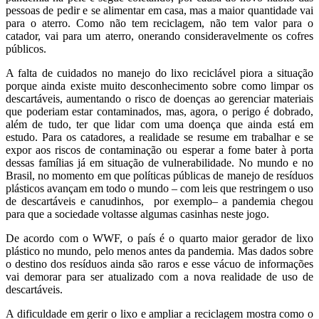
pessoas de pedir e se alimentar em casa, mas a maior quantidade vai
para o aterro. Como não tem reciclagem, não tem valor para o
catador, vai para um aterro, onerando consideravelmente os cofres
públicos.
A falta de cuidados no manejo do lixo reciclável piora a situação
porque ainda existe muito desconhecimento sobre como limpar os
descartáveis, aumentando o risco de doenças ao gerenciar materiais
que poderiam estar contaminados, mas, agora, o perigo é dobrado,
além de tudo, ter que lidar com uma doença que ainda está em
estudo. Para os catadores, a realidade se resume em trabalhar e se
expor aos riscos de contaminação ou esperar a fome bater à porta
dessas famílias já em situação de vulnerabilidade. No mundo e no
Brasil, no momento em que políticas públicas de manejo de resíduos
plásticos avançam em todo o mundo – com leis que restringem o uso
de descartáveis e canudinhos, por exemplo– a pandemia chegou
para que a sociedade voltasse algumas casinhas neste jogo.
De acordo com o WWF, o país é o quarto maior gerador de lixo
plástico no mundo, pelo menos antes da pandemia. Mas dados sobre
o destino dos resíduos ainda são raros e esse vácuo de informações
vai demorar para ser atualizado com a nova realidade de uso de
descartáveis.
A dificuldade em gerir o lixo e ampliar a reciclagem mostra como o