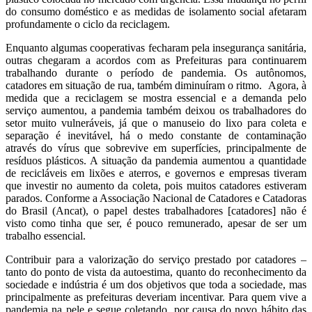
do consumo doméstico e as medidas de isolamento social afetaram
profundamente o ciclo da reciclagem.
Enquanto algumas cooperativas fecharam pela insegurança sanitária,
outras chegaram a acordos com as Prefeituras para continuarem
trabalhando durante o período de pandemia. Os autônomos,
catadores em situação de rua, também diminuíram o ritmo. Agora, à
medida que a reciclagem se mostra essencial e a demanda pelo
serviço aumentou, a pandemia também deixou os trabalhadores do
setor muito vulneráveis, já que o manuseio do lixo para coleta e
separação é inevitável, há o medo constante de contaminação
através do vírus que sobrevive em superfícies, principalmente de
resíduos plásticos. A situação da pandemia aumentou a quantidade
de recicláveis em lixões e aterros, e governos e empresas tiveram
que investir no aumento da coleta, pois muitos catadores estiveram
parados. Conforme a Associação Nacional de Catadores e Catadoras
do Brasil (Ancat), o papel destes trabalhadores [catadores] não é
visto como tinha que ser, é pouco remunerado, apesar de ser um
trabalho essencial.
Contribuir para a valorização do serviço prestado por catadores –
tanto do ponto de vista da autoestima, quanto do reconhecimento da
sociedade e indústria é um dos objetivos que toda a sociedade, mas
principalmente as prefeituras deveriam incentivar. Para quem vive a
pandemia na pele e segue coletando, por causa do novo hábito das