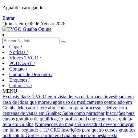
Aguarde, carregando...
Entrar
Quinta-feira, 06 de Agosto 2026
Capa
/
Notícias
/
Vídeos TVGO
/
PODCAST
/
Contato
/
Cupons de Desconto
/
Enquetes
/
Colunistas
/
MENU
Exclusividade: TVGO entrevista defesa da farmácia investigada em
caso de idosa que morreu após uso de medicamento controlado em
Guaíba
Mercado Livre abre cadastro para processo seletivo com
centenas de vagas em Guaíba; Saiba como participar
Inscrições para
cursos gratuitos de qualificação profissional começam nesta quinta-
feira em Guaíba
Nomeações do magistério estadual devem começar
em julho, segundo a 12ª CRE
Inscrições para quatro cursos gratuitos
no Instituto Gomes Jardim em Guaíba encerram nesta sexta