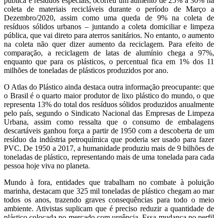
pública e resíduos especiais, ocorreu um aumento de 25% a 30% na
coleta de materiais recicláveis durante o período de Março a
Dezembro/2020, assim como uma queda de 9% na coleta de
resíduos sólidos urbanos – juntando a coleta domiciliar e limpeza
pública, que vai direto para aterros sanitários. No entanto, o aumento
na coleta não quer dizer aumento da reciclagem. Para efeito de
comparação, a reciclagem de latas de alumínio chega a 97%,
enquanto que para os plásticos, o percentual fica em 1% dos 11
milhões de toneladas de plásticos produzidos por ano.
O Atlas do Plástico ainda destaca outra informação preocupante: que
o Brasil é o quarto maior produtor de lixo plástico do mundo, o que
representa 13% do total dos resíduos sólidos produzidos anualmente
pelo país, segundo o Sindicato Nacional das Empresas de Limpeza
Urbana, assim como ressalta que o consumo de embalagens
descartáveis ganhou força a partir de 1950 com a descoberta de um
resíduo da indústria petroquímica que poderia ser usado para fazer
PVC. De 1950 a 2017, a humanidade produziu mais de 9 bilhões de
toneladas de plástico, representando mais de uma tonelada para cada
pessoa hoje viva no planeta.
Mundo à fora, entidades que trabalham no combate à poluição
marinha, destacam que 325 mil toneladas de plástico chegam ao mar
todos os anos, trazendo graves consequências para todo o meio
ambiente. Ativistas suplicam que é preciso reduzir a quantidade de
plástico colocada no mercado com urgência. Essa mudança no perfil