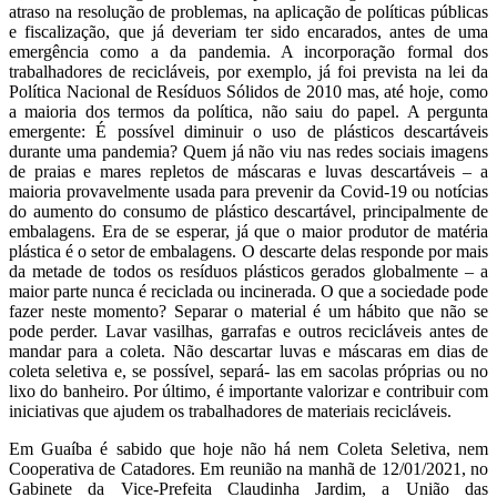
atraso na resolução de problemas, na aplicação de políticas públicas
e fiscalização, que já deveriam ter sido encarados, antes de uma
emergência como a da pandemia. A incorporação formal dos
trabalhadores de recicláveis, por exemplo, já foi prevista na lei da
Política Nacional de Resíduos Sólidos de 2010 mas, até hoje, como
a maioria dos termos da política, não saiu do papel. A pergunta
emergente: É possível diminuir o uso de plásticos descartáveis
durante uma pandemia? Quem já não viu nas redes sociais imagens
de praias e mares repletos de máscaras e luvas descartáveis – a
maioria provavelmente usada para prevenir da Covid-19 ou notícias
do aumento do consumo de plástico descartável, principalmente de
embalagens. Era de se esperar, já que o maior produtor de matéria
plástica é o setor de embalagens. O descarte delas responde por mais
da metade de todos os resíduos plásticos gerados globalmente – a
maior parte nunca é reciclada ou incinerada. O que a sociedade pode
fazer neste momento? Separar o material é um hábito que não se
pode perder. Lavar vasilhas, garrafas e outros recicláveis antes de
mandar para a coleta. Não descartar luvas e máscaras em dias de
coleta seletiva e, se possível, separá- las em sacolas próprias ou no
lixo do banheiro. Por último, é importante valorizar e contribuir com
iniciativas que ajudem os trabalhadores de materiais recicláveis.
Em Guaíba é sabido que hoje não há nem Coleta Seletiva, nem
Cooperativa de Catadores. Em reunião na manhã de 12/01/2021, no
Gabinete da Vice-Prefeita Claudinha Jardim, a União das