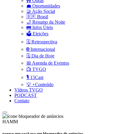
🚧 Obras
💼 Oportunidades
🤝 Ação Social
🇧🇷 Brasil
🌙 Resumo da Noite
🚌 Infos Úteis
🗳️ Eleições
🗓️ Retrospectiva
🌐 Internacional
🗓️ Dia de Hoje
📅 Agenda de Eventos
📺 TVGO
🎙️ 15Cast
💡 +Conteúdo
Vídeos TVGO
PODCAST
Contato
HAMM
parece que você usa um bloqueador de anúncios