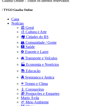
Guaíba Online - Todos os direitos reservados
/ TVGO Guaíba Online
Capa
Notícias
📰 Geral
🎨 Cultura e Arte
🏘️ Cidades do RS
👥 Comunidade / Gente
🏥 Saúde
⚽ Esporte e Lazer
🚘 Transporte e Veículos
🏭 Economia e Negócios
📚 Educação
🚔 Segurança e Justiça
☂️ Tempo e Clima
💉 Coronavírus
🎁 Promoções e Enquetes
Mario Ávila
🌱 Meio Ambiente