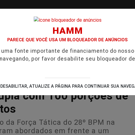
HAMM
PARECE QUE VOCÊ USA UM BLOQUEADOR DE ANÚNCIOS
/
/
/
é uma fonte importante de financiamento do nosso
VGO
PODCAST
CONTATO
CUPONS DE DESCO
 navegando, por favor desabilite seu bloqueador de
CIA INVESTIGADA EM CASO DE IDOSA QUE MORREU APÓS USO
DESABILITAR, ATUALIZE A PÁGINA PARA CONTINUAR SUA NAVE
dupla com 100 porções de
tos
o da Força Tática do 28º BPM na
oram abordados em frente a um