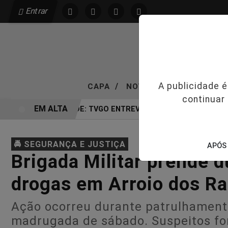
Entrar
/
/
A publicidade 
CAPA
NOTÍCIAS
VÍDEOS T
continuar
EM ALTA
EXCLUSIVIDADE: TVGO ENTREVISTA DEFESA DA FARMÁ
🚔 SEGURANÇA E JUSTIÇA
APÓS 
Brigada Militar prende 
drogas em Arroio dos Ra
Ação ocorreu durante patrulhament
madrugada de sábado. Suspeitos f