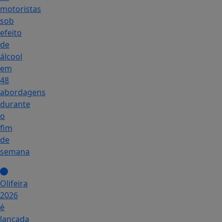
motoristas
sob
efeito
de
álcool
em
48
abordagens
durante
o
fim
de
semana
Olifeira
2026
é
lançada