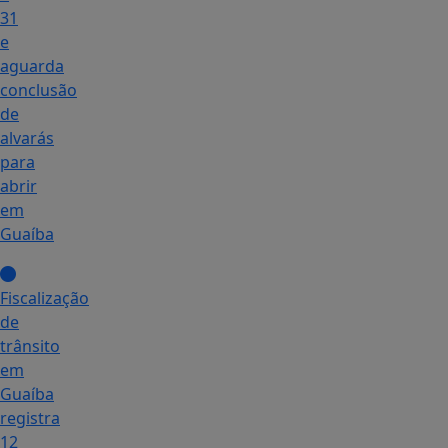
31
e
aguarda
conclusão
de
alvarás
para
abrir
em
Guaíba
Fiscalização
de
trânsito
em
Guaíba
registra
12