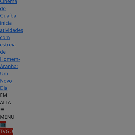
Cinema
de
Guaíba
inicia
atividades
com
estreia
de
Homem-
Aranha:
Um
Novo
Dia
EM
ALTA
MENU
📺
TVGO