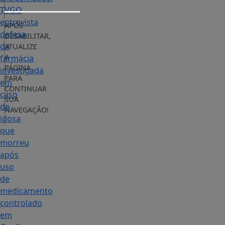
TVGO
entrevista
APÓS
defesa
DESABILITAR,
da
ATUALIZE
A
farmácia
PÁGINA
investigada
PARA
em
CONTINUAR
caso
SUA
de
NAVEGAÇÃO!
idosa
que
morreu
após
uso
de
medicamento
controlado
em