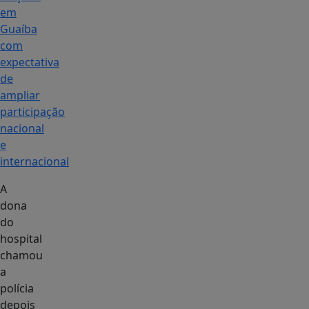
em
Guaíba
com
expectativa
de
ampliar
participação
nacional
e
internacional
A
dona
do
hospital
chamou
a
polícia
depois