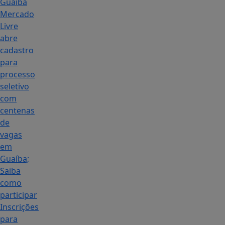
Guaíba
Mercado
Livre
abre
cadastro
para
processo
seletivo
com
centenas
de
vagas
em
Guaíba;
Saiba
como
participar
Inscrições
para