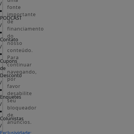
uma
/
fonte
importante
PODCAST
de
/
financiamento
do
Contato
nosso
/
conteúdo.
Para
Cupons
continuar
de
navegando,
Desconto
por
/
favor
desabilite
Enquetes
seu
/
bloqueador
de
Colunistas
anúncios.
/
Exclusividade: