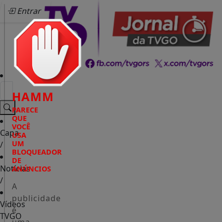
Entrar
HAMM
PARECE
QUE
VOCÊ
Capa
USA
UM
/
BLOQUEADOR
DE
Notícias
ANÚNCIOS
/
A
publicidade
Vídeos
é
TVGO