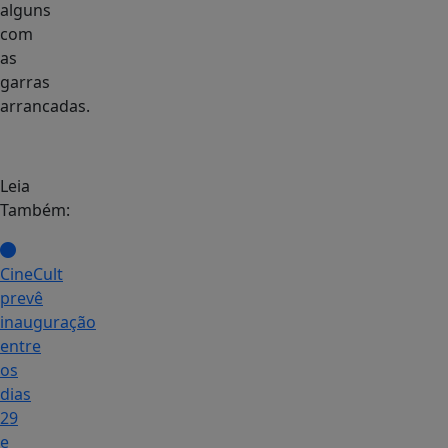
alguns
com
as
garras
arrancadas.
Leia
Também:
CineCult
prevê
inauguração
entre
os
dias
29
e