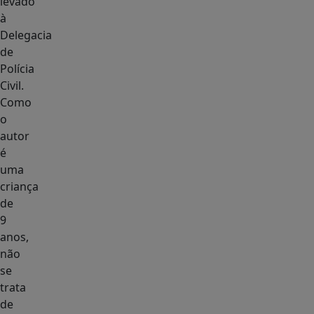
levado
à
Delegacia
de
Polícia
Civil.
Como
o
autor
é
uma
criança
de
9
anos,
não
se
trata
de