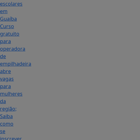
escolares
em
Guaíba
Curso
gratuito
para
operadora
de
empilhadeira
abre
vagas
para
mulheres
da
região;
Saiba
como
se
inscrever