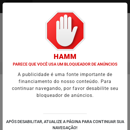
Entrar
HAMM
PARECE QUE VOCÊ USA UM BLOQUEADOR DE ANÚNCIOS
MENU
 ENTREVISTA DEFESA DA FARMÁCIA INVESTIGADA EM CASO DE IDO
A publicidade é uma fonte importante de
EM ALTA
financiamento do nosso conteúdo. Para
🌱 MEIO AMBIENTE
continuar navegando, por favor desabilite seu
Estudo mostra aumento do
bloqueador de anúncios.
coronavírus em arroios da Grande
Porto Alegre
Coleta de amostras também foram feitas
APÓS DESABILITAR, ATUALIZE A PÁGINA PARA CONTINUAR SUA
nas águas do arroio Dilúvio, na capital
NAVEGAÇÃO!