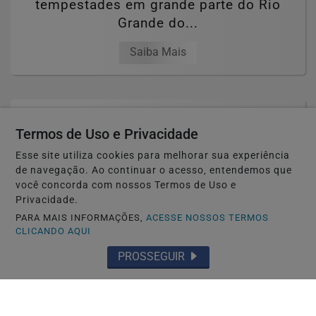
tempestades em grande parte do Rio
Grande do...
Saiba Mais
Termos de Uso e Privacidade
Esse site utiliza cookies para melhorar sua experiência
de navegação. Ao continuar o acesso, entendemos que
você concorda com nossos Termos de Uso e
Privacidade.
PARA MAIS INFORMAÇÕES,
ACESSE NOSSOS TERMOS
CLICANDO AQUI
PROSSEGUIR
🚔 SEGURANÇA E JUSTIÇA
Homem é morto a tiros no Centro de São