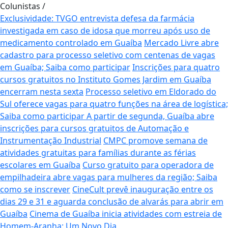
Colunistas
/
Exclusividade: TVGO entrevista defesa da farmácia
investigada em caso de idosa que morreu após uso de
medicamento controlado em Guaíba
Mercado Livre abre
cadastro para processo seletivo com centenas de vagas
em Guaíba; Saiba como participar
Inscrições para quatro
cursos gratuitos no Instituto Gomes Jardim em Guaíba
encerram nesta sexta
Processo seletivo em Eldorado do
Sul oferece vagas para quatro funções na área de logística;
Saiba como participar
A partir de segunda, Guaíba abre
inscrições para cursos gratuitos de Automação e
Instrumentação Industrial
CMPC promove semana de
atividades gratuitas para famílias durante as férias
escolares em Guaíba
Curso gratuito para operadora de
empilhadeira abre vagas para mulheres da região; Saiba
como se inscrever
CineCult prevê inauguração entre os
dias 29 e 31 e aguarda conclusão de alvarás para abrir em
Guaíba
Cinema de Guaíba inicia atividades com estreia de
Homem-Aranha: Um Novo Dia