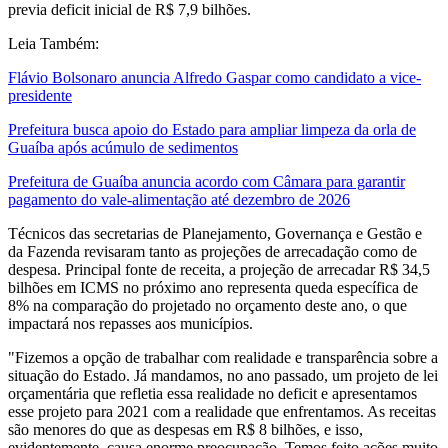
previa deficit inicial de R$ 7,9 bilhões.
Leia Também:
Flávio Bolsonaro anuncia Alfredo Gaspar como candidato a vice-
presidente
Prefeitura busca apoio do Estado para ampliar limpeza da orla de
Guaíba após acúmulo de sedimentos
Prefeitura de Guaíba anuncia acordo com Câmara para garantir
pagamento do vale-alimentação até dezembro de 2026
Técnicos das secretarias de Planejamento, Governança e Gestão e
da Fazenda revisaram tanto as projeções de arrecadação como de
despesa. Principal fonte de receita, a projeção de arrecadar R$ 34,5
bilhões em ICMS no próximo ano representa queda específica de
8% na comparação do projetado no orçamento deste ano, o que
impactará nos repasses aos municípios.
"Fizemos a opção de trabalhar com realidade e transparência sobre a
situação do Estado. Já mandamos, no ano passado, um projeto de lei
orçamentária que refletia essa realidade no deficit e apresentamos
esse projeto para 2021 com a realidade que enfrentamos. As receitas
são menores do que as despesas em R$ 8 bilhões, e isso,
evidentemente, causa enorme preocupação. Temos feito ações muito