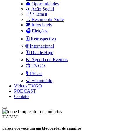
💼 Oportunidades
🤝 Ação Social
🇧🇷 Brasil
🌙 Resumo da Noite
🚌 Infos Úteis
🗳️ Eleições
🗓️ Retrospectiva
🌐 Internacional
🗓️ Dia de Hoje
📅 Agenda de Eventos
📺 TVGO
🎙️ 15Cast
💡 +Conteúdo
Vídeos TVGO
PODCAST
Contato
HAMM
parece que você usa um bloqueador de anúncios