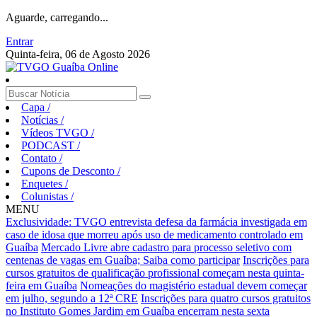
Aguarde, carregando...
Entrar
Quinta-feira, 06 de Agosto 2026
Capa
/
Notícias
/
Vídeos TVGO
/
PODCAST
/
Contato
/
Cupons de Desconto
/
Enquetes
/
Colunistas
/
MENU
Exclusividade: TVGO entrevista defesa da farmácia investigada em
caso de idosa que morreu após uso de medicamento controlado em
Guaíba
Mercado Livre abre cadastro para processo seletivo com
centenas de vagas em Guaíba; Saiba como participar
Inscrições para
cursos gratuitos de qualificação profissional começam nesta quinta-
feira em Guaíba
Nomeações do magistério estadual devem começar
em julho, segundo a 12ª CRE
Inscrições para quatro cursos gratuitos
no Instituto Gomes Jardim em Guaíba encerram nesta sexta