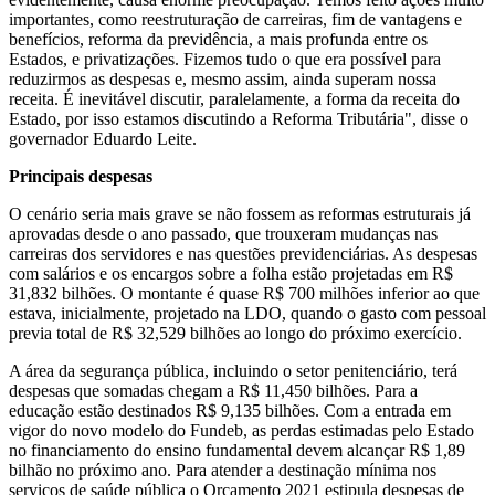
importantes, como reestruturação de carreiras, fim de vantagens e
benefícios, reforma da previdência, a mais profunda entre os
Estados, e privatizações. Fizemos tudo o que era possível para
reduzirmos as despesas e, mesmo assim, ainda superam nossa
receita. É inevitável discutir, paralelamente, a forma da receita do
Estado, por isso estamos discutindo a Reforma Tributária", disse o
governador Eduardo Leite.
Principais despesas
O cenário seria mais grave se não fossem as reformas estruturais já
aprovadas desde o ano passado, que trouxeram mudanças nas
carreiras dos servidores e nas questões previdenciárias. As despesas
com salários e os encargos sobre a folha estão projetadas em R$
31,832 bilhões. O montante é quase R$ 700 milhões inferior ao que
estava, inicialmente, projetado na LDO, quando o gasto com pessoal
previa total de R$ 32,529 bilhões ao longo do próximo exercício.
A área da segurança pública, incluindo o setor penitenciário, terá
despesas que somadas chegam a R$ 11,450 bilhões. Para a
educação estão destinados R$ 9,135 bilhões. Com a entrada em
vigor do novo modelo do Fundeb, as perdas estimadas pelo Estado
no financiamento do ensino fundamental devem alcançar R$ 1,89
bilhão no próximo ano. Para atender a destinação mínima nos
serviços de saúde pública o Orçamento 2021 estipula despesas de