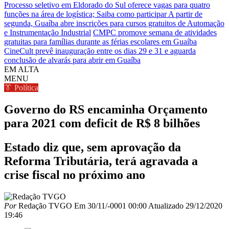
Processo seletivo em Eldorado do Sul oferece vagas para quatro
funções na área de logística; Saiba como participar
A partir de
segunda, Guaíba abre inscrições para cursos gratuitos de Automação
e Instrumentação Industrial
CMPC promove semana de atividades
gratuitas para famílias durante as férias escolares em Guaíba
CineCult prevê inauguração entre os dias 29 e 31 e aguarda
conclusão de alvarás para abrir em Guaíba
EM ALTA
MENU
👔 Política
Governo do RS encaminha Orçamento
para 2021 com deficit de R$ 8 bilhões
Estado diz que, sem aprovação da
Reforma Tributária, terá agravada a
crise fiscal no próximo ano
Por
Redação TVGO
Em
30/11/-0001 00:00
Atualizado
29/12/2020
19:46