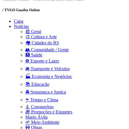
/ TVGO Guaíba Online
Capa
Notícias
📰 Geral
🎨 Cultura e Arte
🏘️ Cidades do RS
👥 Comunidade / Gente
🏥 Saúde
⚽ Esporte e Lazer
🚘 Transporte e Veículos
🏭 Economia e Negócios
📚 Educação
🚔 Segurança e Justiça
☂️ Tempo e Clima
💉 Coronavírus
🎁 Promoções e Enquetes
Mario Ávila
🌱 Meio Ambiente
🚧 Obras