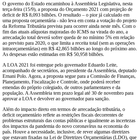
O governo do Estado encaminhou à Assembleia Legislativa, nesta
terça-feira (15/9), a proposta do Orçamento 2021 com projeção de
deficit de R$ 8,093 bilhões. O resultado – o pior já calculado em
uma proposta orçamentária - não leva em conta a votação do projeto
da Reforma Tributária prevista para ocorrer ainda neste mês. Com o
fim das atuais alíquotas majoradas do ICMS na virada do ano, a
arrecadação total deverá sofrer queda de no mínimo 5% em relação
ao previsto para 2020, o que limita a receita total (sem as operações
intraorçamentárias) em R$ 42,865 bilhões ao longo do próximo ano.
As despesas estão estimadas em R$ 50,958 bilhões.
A LOA 2021 foi entregue pelo governador Eduardo Leite,
acompanhado de secretários, ao presidente da Assembleia, deputado
Ernani Polo. Agora, a proposta segue para a Comissão de Finanças,
Planejamento, Fiscalização e Controle, onde poderá receber
emendas do próprio colegiado, de outros parlamentares e da
população. A Assembleia tem prazo legal até 30 de novembro para
aprovar a LOA e devolver ao governador para sanção.
Além do impacto direto em termos de arrecadação tributária, o
deficit orçamentário reflete as restrições fiscais decorrentes de
problemas estruturais das contas públicas e igualmente as incertezas
dos impactos da pandemia do novo coronavírus na economia do
país. Houve a necessidade, inclusive, de rever algumas diretrizes
que estavam fixadas na Lei de Diretrizes Orçamentárias (LDO), que