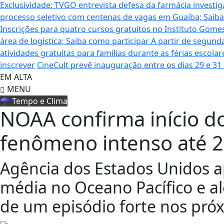
Exclusividade: TVGO entrevista defesa da farmácia inves
processo seletivo com centenas de vagas em Guaíba; Saiba
Inscrições para quatro cursos gratuitos no Instituto Gom
área de logística; Saiba como participar
A partir de segund
atividades gratuitas para famílias durante as férias escol
inscrever
CineCult prevê inauguração entre os dias 29 e 31
EM ALTA
MENU
☂️ Tempo e Clima
NOAA confirma início do
fenômeno intenso até 
Agência dos Estados Unidos 
média no Oceano Pacífico e al
de um episódio forte nos pr