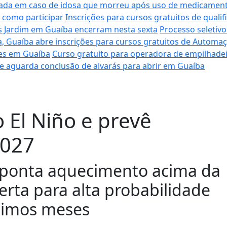
tigada em caso de idosa que morreu após uso de medicame
 como participar
Inscrições para cursos gratuitos de quali
es Jardim em Guaíba encerram nesta sexta
Processo seletiv
a, Guaíba abre inscrições para cursos gratuitos de Automa
ares em Guaíba
Curso gratuito para operadora de empilhadei
 e aguarda conclusão de alvarás para abrir em Guaíba
 El Niño e prevê
2027
aponta aquecimento acima da
erta para alta probabilidade
óximos meses