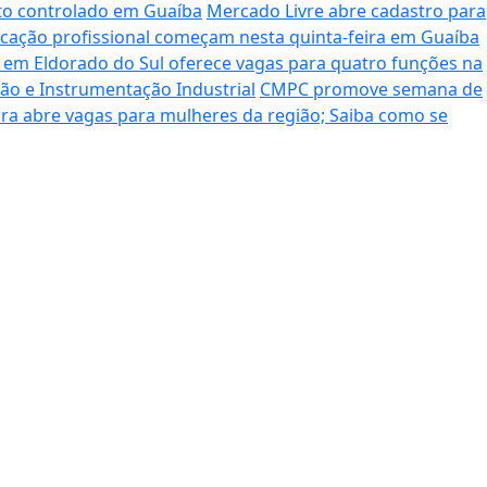
nto controlado em Guaíba
Mercado Livre abre cadastro para
ficação profissional começam nesta quinta-feira em Guaíba
o em Eldorado do Sul oferece vagas para quatro funções na
ção e Instrumentação Industrial
CMPC promove semana de
ra abre vagas para mulheres da região; Saiba como se