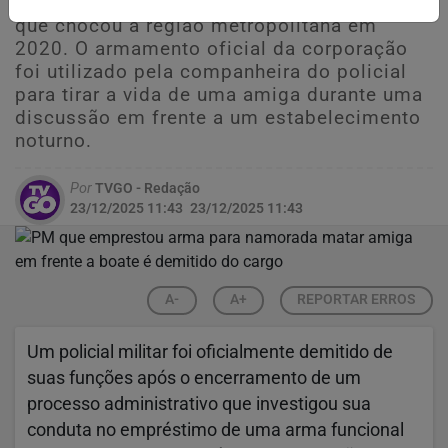
destino do agente envolvido em um crime
que chocou a região metropolitana em
2020. O armamento oficial da corporação
foi utilizado pela companheira do policial
para tirar a vida de uma amiga durante uma
discussão em frente a um estabelecimento
noturno.
Por
TVGO - Redação
23/12/2025 11:43
23/12/2025 11:43
A-
A+
REPORTAR ERROS
Um policial militar foi oficialmente demitido de
suas funções após o encerramento de um
processo administrativo que investigou sua
conduta no empréstimo de uma arma funcional