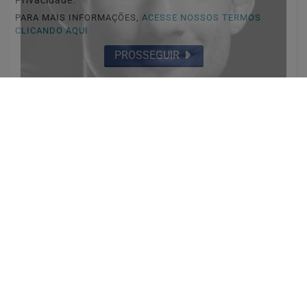
Privacidade.
PARA MAIS INFORMAÇÕES,
ACESSE NOSSOS TERMOS
CLICANDO AQUI
PROSSEGUIR
📰 GERAL
Lutador do UFC m0rr3 aos 34 anos após
aparente at4qu3 cardíaco durante o sono
Saiba Mais
MAIS POSTAGENS