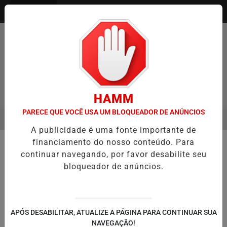
Entrar
HAMM
PARECE QUE VOCÊ USA UM BLOQUEADOR DE ANÚNCIOS
MENU
GO ENTREVISTA DEFESA DA FARMÁCIA INVESTIGADA EM CASO DE I
A publicidade é uma fonte importante de
EM ALTA
financiamento do nosso conteúdo. Para
🚔 SEGURANÇA E JUSTIÇA
continuar navegando, por favor desabilite seu
PM que emprestou arma para
bloqueador de anúncios.
namorada matar amiga em frente a
boate é demitido do cargo
A decisão administrativa foi publicada no
APÓS DESABILITAR, ATUALIZE A PÁGINA PARA CONTINUAR SUA
Diário Oficial desta sexta-feira, selando o
NAVEGAÇÃO!