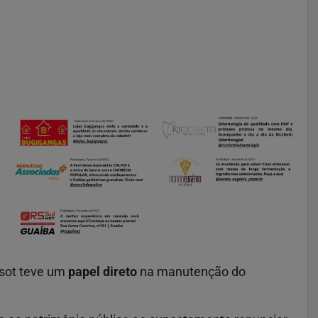
issot teve um
papel direto
na manutenção do