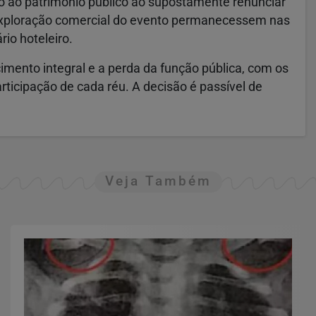
ão ao patrimônio público ao supostamente renunciar
a exploração comercial do evento permanecessem nas
io hoteleiro.
mento integral e a perda da função pública, com os
ticipação de cada réu. A decisão é passível de
Veja Também