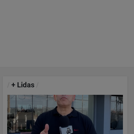
/
+ Lidas
/