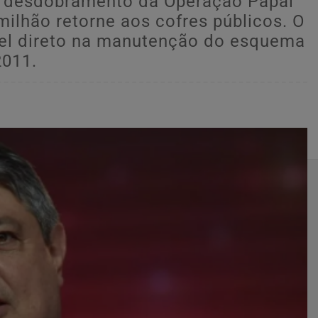
o, desdobramento da Operação Papai
milhão retorne aos cofres públicos. O
apel direto na manutenção do esquema
2011.