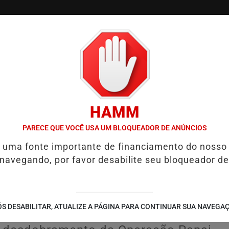
/
/
/
TVGO
PODCAST
CONTATO
CUPONS DE DESCON
HAMM
GADA EM CASO DE IDOSA QUE MORREU APÓS USO DE MEDICAMENTO
PARECE QUE VOCÊ USA UM BLOQUEADOR DE ANÚNCIOS
é uma fonte importante de financiamento do nosso
é condenado por
 navegando, por favor desabilite seu bloqueador de
o Natal Luz e terá
ensos por dez anos
S DESABILITAR, ATUALIZE A PÁGINA PARA CONTINUAR SUA NAVEGA