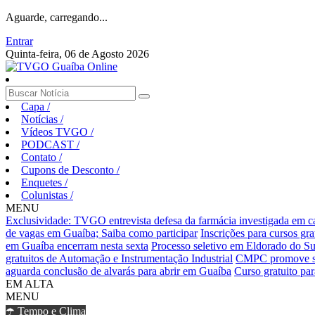
Aguarde, carregando...
Entrar
Quinta-feira, 06 de Agosto 2026
Capa
/
Notícias
/
Vídeos TVGO
/
PODCAST
/
Contato
/
Cupons de Desconto
/
Enquetes
/
Colunistas
/
MENU
Exclusividade: TVGO entrevista defesa da farmácia investigada em 
de vagas em Guaíba; Saiba como participar
Inscrições para cursos gr
em Guaíba encerram nesta sexta
Processo seletivo em Eldorado do Sul
gratuitos de Automação e Instrumentação Industrial
CMPC promove sema
aguarda conclusão de alvarás para abrir em Guaíba
Curso gratuito pa
EM ALTA
MENU
☂️ Tempo e Clima