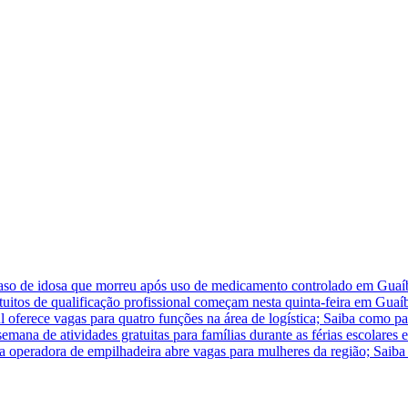
caso de idosa que morreu após uso de medicamento controlado em Guaí
atuitos de qualificação profissional começam nesta quinta-feira em Guaí
 oferece vagas para quatro funções na área de logística; Saiba como pa
na de atividades gratuitas para famílias durante as férias escolares
ra operadora de empilhadeira abre vagas para mulheres da região; Saiba