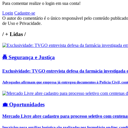
Para comentar realize o login em sua conta!
Login
Cadastre-se
O autor do comentário é o único responsável pelo conteúdo publicado, 
de Uso e Privacidade.
/
+ Lidas
/
🚔 Segurança e Justiça
Exclusividade: TVGO entrevista defesa da farmácia investigada e
Advogados afirmam que empresa já entregou documentos à Polícia Civil, cont
💼 Oportunidades
Mercado Livre abre cadastro para processo seletivo com centena
Inscrições para auxiliar logístico são realizadas por formulário on-line; candi