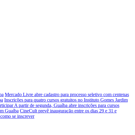
ba
Mercado Livre abre cadastro para processo seletivo com centenas
ba
Inscrições para quatro cursos gratuitos no Instituto Gomes Jardim
rticipar
A partir de segunda, Guaíba abre inscrições para cursos
 em Guaíba
CineCult prevê inauguração entre os dias 29 e 31 e
 como se inscrever