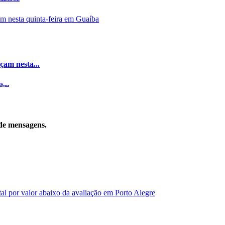
çam nesta...
,...
de mensagens.