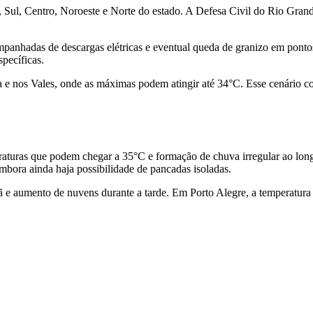
Sul, Centro, Noroeste e Norte do estado. A
Defesa Civil do Rio Gran
panhadas de descargas elétricas e eventual queda de granizo em pontos
specíficas.
 e nos Vales, onde as máximas podem atingir até 34°C. Esse cenário co
raturas que podem chegar a 35°C e formação de chuva irregular ao long
mbora ainda haja possibilidade de pancadas isoladas.
hã e aumento de nuvens durante a tarde. Em
Porto Alegre
, a temperatur