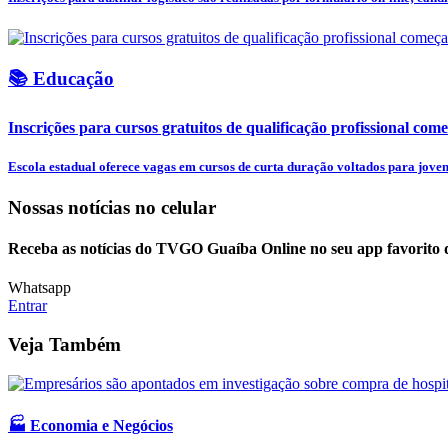
📚 Educação
Inscrições para cursos gratuitos de qualificação profissional come
Escola estadual oferece vagas em cursos de curta duração voltados para jovens
Nossas notícias
no celular
Receba as notícias do TVGO Guaíba Online no seu app favorito 
Whatsapp
Entrar
Veja Também
🏭 Economia e Negócios