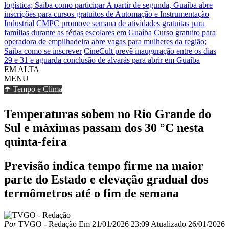
logística; Saiba como participar
A partir de segunda, Guaíba abre
inscrições para cursos gratuitos de Automação e Instrumentação
Industrial
CMPC promove semana de atividades gratuitas para
famílias durante as férias escolares em Guaíba
Curso gratuito para
operadora de empilhadeira abre vagas para mulheres da região;
Saiba como se inscrever
CineCult prevê inauguração entre os dias
29 e 31 e aguarda conclusão de alvarás para abrir em Guaíba
EM ALTA
MENU
☂️ Tempo e Clima
Temperaturas sobem no Rio Grande do
Sul e máximas passam dos 30 °C nesta
quinta-feira
Previsão indica tempo firme na maior
parte do Estado e elevação gradual dos
termômetros até o fim de semana
Por
TVGO - Redação
Em
21/01/2026 23:09
Atualizado
26/01/2026