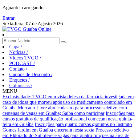
Aguarde, carregando...
Entrar
Sexta-feira, 07 de Agosto 2026
Capa
/
Notícias
/
Vídeos TVGO
/
PODCAST
/
Contato
/
Cupons de Desconto
/
Enquetes
/
Colunistas
/
MENU
Exclusividade: TVGO entrevista defesa da farmácia investigada em
caso de idosa que morreu após uso de medicamento controlado em
Guaíba
Mercado Livre abre cadastro para processo seletivo com
centenas de vagas em Guaíba; Saiba como participar
Inscrições para
cursos gratuitos de qualificação profissional começam nesta quinta-
feira em Guaíba
Inscrições para quatro cursos gratuitos no Instituto
Gomes Jardim em Guaíba encerram nesta sexta
Processo seletivo
em Eldorado do Sul oferece vagas para quatro funções na área de