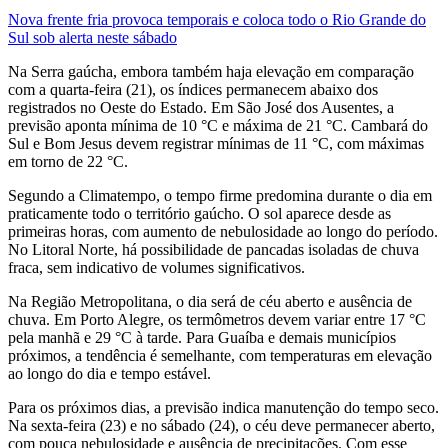
Nova frente fria provoca temporais e coloca todo o Rio Grande do
Sul sob alerta neste sábado
Na Serra gaúcha, embora também haja elevação em comparação
com a quarta-feira (21), os índices permanecem abaixo dos
registrados no Oeste do Estado. Em São José dos Ausentes, a
previsão aponta mínima de 10 °C e máxima de 21 °C. Cambará do
Sul e Bom Jesus devem registrar mínimas de 11 °C, com máximas
em torno de 22 °C.
Segundo a Climatempo, o tempo firme predomina durante o dia em
praticamente todo o território gaúcho. O sol aparece desde as
primeiras horas, com aumento de nebulosidade ao longo do período.
No Litoral Norte, há possibilidade de pancadas isoladas de chuva
fraca, sem indicativo de volumes significativos.
Na Região Metropolitana, o dia será de céu aberto e ausência de
chuva. Em Porto Alegre, os termômetros devem variar entre 17 °C
pela manhã e 29 °C à tarde. Para Guaíba e demais municípios
próximos, a tendência é semelhante, com temperaturas em elevação
ao longo do dia e tempo estável.
Para os próximos dias, a previsão indica manutenção do tempo seco.
Na sexta-feira (23) e no sábado (24), o céu deve permanecer aberto,
com pouca nebulosidade e ausência de precipitações. Com esse