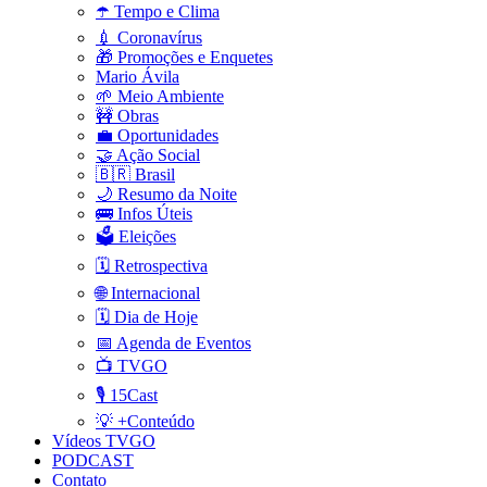
☂️ Tempo e Clima
💉 Coronavírus
🎁 Promoções e Enquetes
Mario Ávila
🌱 Meio Ambiente
🚧 Obras
💼 Oportunidades
🤝 Ação Social
🇧🇷 Brasil
🌙 Resumo da Noite
🚌 Infos Úteis
🗳️ Eleições
🗓️ Retrospectiva
🌐 Internacional
🗓️ Dia de Hoje
📅 Agenda de Eventos
📺 TVGO
🎙️ 15Cast
💡 +Conteúdo
Vídeos TVGO
PODCAST
Contato