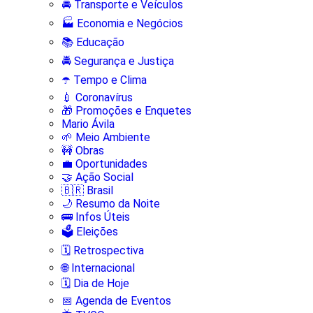
🚘 Transporte e Veículos
🏭 Economia e Negócios
📚 Educação
🚔 Segurança e Justiça
☂️ Tempo e Clima
💉 Coronavírus
🎁 Promoções e Enquetes
Mario Ávila
🌱 Meio Ambiente
🚧 Obras
💼 Oportunidades
🤝 Ação Social
🇧🇷 Brasil
🌙 Resumo da Noite
🚌 Infos Úteis
🗳️ Eleições
🗓️ Retrospectiva
🌐 Internacional
🗓️ Dia de Hoje
📅 Agenda de Eventos