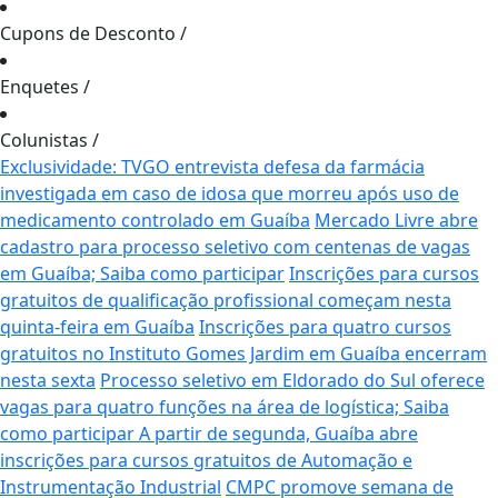
Cupons de Desconto
/
Enquetes
/
Colunistas
/
Exclusividade: TVGO entrevista defesa da farmácia
investigada em caso de idosa que morreu após uso de
medicamento controlado em Guaíba
Mercado Livre abre
cadastro para processo seletivo com centenas de vagas
em Guaíba; Saiba como participar
Inscrições para cursos
gratuitos de qualificação profissional começam nesta
quinta-feira em Guaíba
Inscrições para quatro cursos
gratuitos no Instituto Gomes Jardim em Guaíba encerram
nesta sexta
Processo seletivo em Eldorado do Sul oferece
vagas para quatro funções na área de logística; Saiba
como participar
A partir de segunda, Guaíba abre
inscrições para cursos gratuitos de Automação e
Instrumentação Industrial
CMPC promove semana de