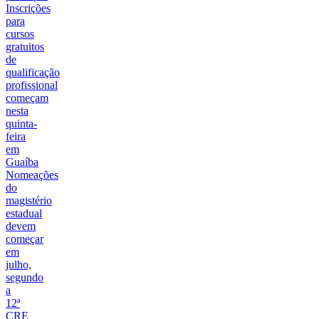
Inscrições
para
cursos
gratuitos
de
qualificação
profissional
começam
nesta
quinta-
feira
em
Guaíba
Nomeações
do
magistério
estadual
devem
começar
em
julho,
segundo
a
12ª
CRE