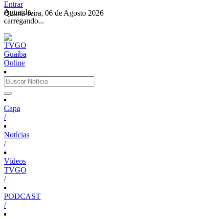
Entrar
Aguarde,
Quinta-feira, 06 de Agosto 2026
carregando...
Capa
/
Notícias
/
Vídeos
TVGO
/
PODCAST
/