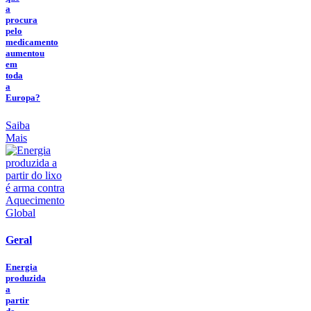
a
procura
pelo
medicamento
aumentou
em
toda
a
Europa?
Saiba
Mais
Geral
Energia
produzida
a
partir