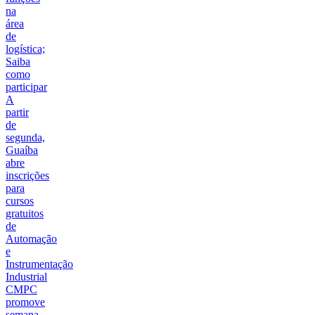
na
área
de
logística;
Saiba
como
participar
A
partir
de
segunda,
Guaíba
abre
inscrições
para
cursos
gratuitos
de
Automação
e
Instrumentação
Industrial
CMPC
promove
semana