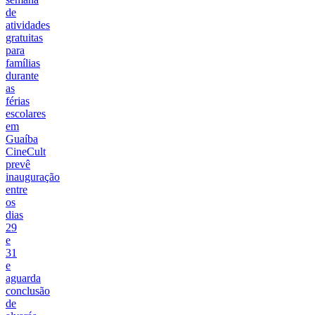
de
atividades
gratuitas
para
famílias
durante
as
férias
escolares
em
Guaíba
CineCult
prevê
inauguração
entre
os
dias
29
e
31
e
aguarda
conclusão
de