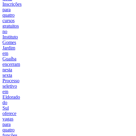
Inscrições
para
quatro
cursos
gratuitos
no
Instituto
Gomes
Jardim
em
Guaíba
encerram
nesta
sexta
Processo
seletivo
em
Eldorado
do
Sul
oferece
vagas
para
quatro
funções