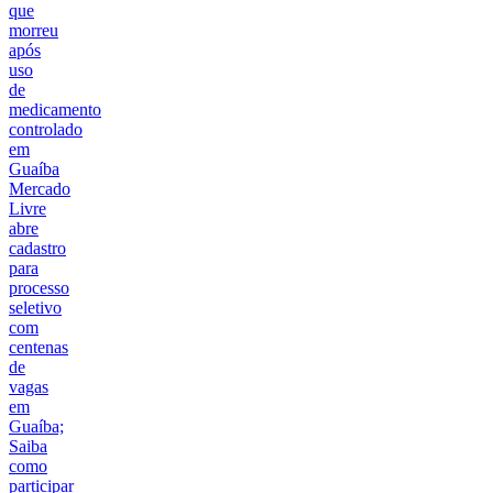
que
morreu
após
uso
de
medicamento
controlado
em
Guaíba
Mercado
Livre
abre
cadastro
para
processo
seletivo
com
centenas
de
vagas
em
Guaíba;
Saiba
como
participar