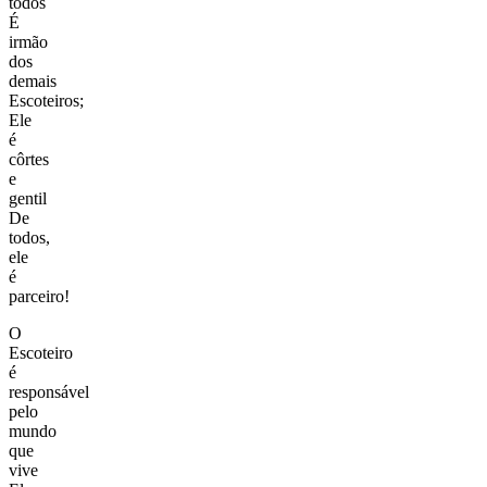
todos
É
irmão
dos
demais
Escoteiros;
Ele
é
côrtes
e
gentil
De
todos,
ele
é
parceiro!
O
Escoteiro
é
responsável
pelo
mundo
que
vive