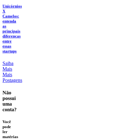
Unicórnios
X
Camelos:
entenda
as
principais
diferenças
entre
essas
startups
Saiba
Mais
Mais
Postagens
Não
possui
uma
conta?
Você
pode
ler
matérias