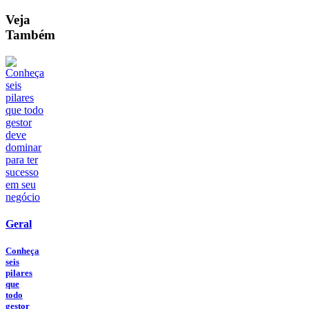
Veja
Também
Geral
Conheça
seis
pilares
que
todo
gestor