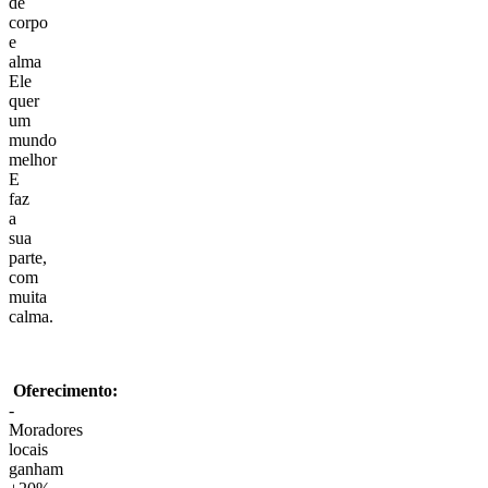
de
corpo
e
alma
Ele
quer
um
mundo
melhor
E
faz
a
sua
parte,
com
muita
calma.
Oferecimento:
-
Moradores
locais
ganham