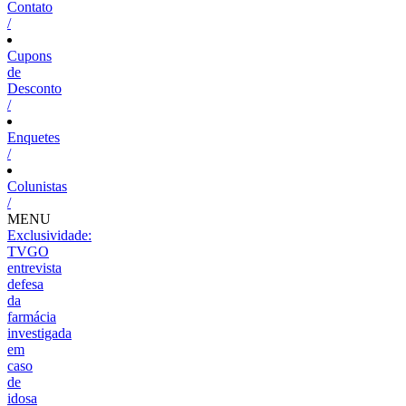
Contato
/
Cupons
de
Desconto
/
Enquetes
/
Colunistas
/
MENU
Exclusividade:
TVGO
entrevista
defesa
da
farmácia
investigada
em
caso
de
idosa