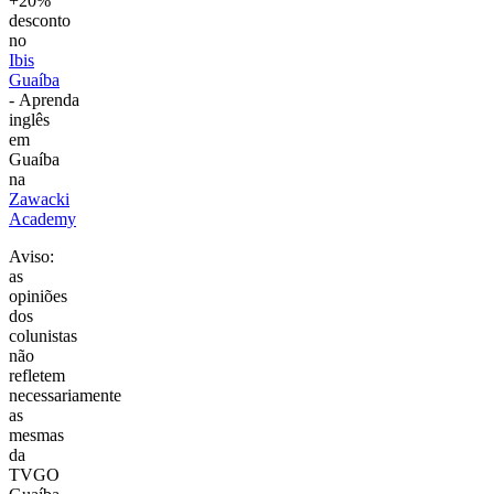
+20%
desconto
no
Ibis
Guaíba
- Aprenda
inglês
em
Guaíba
na
Zawacki
Academy
Aviso:
as
opiniões
dos
colunistas
não
refletem
necessariamente
as
mesmas
da
TVGO