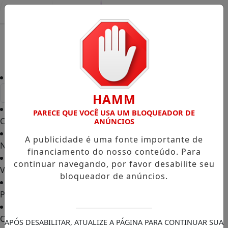
Entrar
HAMM
PARECE QUE VOCÊ USA UM BLOQUEADOR DE
Capa
/
ANÚNCIOS
A publicidade é uma fonte importante de
Notícias
/
financiamento do nosso conteúdo. Para
continuar navegando, por favor desabilite seu
Vídeos TVGO
/
bloqueador de anúncios.
PODCAST
/
Contato
/
APÓS DESABILITAR, ATUALIZE A PÁGINA PARA CONTINUAR SUA