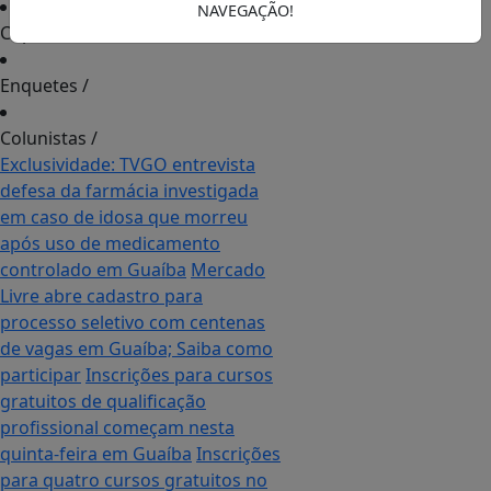
NAVEGAÇÃO!
Cupons de Desconto
/
Enquetes
/
Colunistas
/
Exclusividade: TVGO entrevista
defesa da farmácia investigada
em caso de idosa que morreu
após uso de medicamento
controlado em Guaíba
Mercado
Livre abre cadastro para
processo seletivo com centenas
de vagas em Guaíba; Saiba como
participar
Inscrições para cursos
gratuitos de qualificação
profissional começam nesta
quinta-feira em Guaíba
Inscrições
para quatro cursos gratuitos no