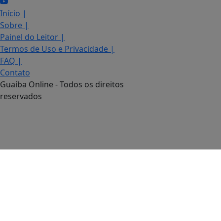
Início
|
Sobre
|
Painel do Leitor
|
Termos de Uso e Privacidade
|
FAQ
|
Contato
Guaíba Online - Todos os direitos
reservados