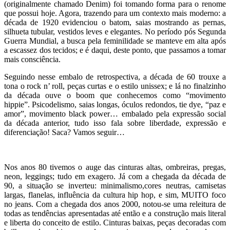
(originalmente chamado Denim) foi tomando forma para o renome
que possui hoje. Agora, trazendo para um contexto mais moderno: a
década de 1920 evidenciou o batom, saias mostrando as pernas,
silhueta tubular, vestidos leves e elegantes. No período pós Segunda
Guerra Mundial, a busca pela feminilidade se manteve em alta após
a escassez dos tecidos; e é daqui, deste ponto, que passamos a tomar
mais consciência.
Seguindo nesse embalo de retrospectiva, a década de 60 trouxe a
tona o rock n’ roll, peças curtas e o estilo unissex; e lá no finalzinho
da década ouve o boom que conhecemos como “movimento
hippie”. Psicodelismo, saias longas, óculos redondos, tie dye, “paz e
amor”, movimento black power… embalado pela expressão social
da década anterior, tudo isso fala sobre liberdade, expressão e
diferenciação! Saca? Vamos seguir…
Nos anos 80 tivemos o auge das cinturas altas, ombreiras, pregas,
neon, leggings; tudo em exagero. Já com a chegada da década de
90, a situação se inverteu: minimalismo,cores neutras, camisetas
largas, flanelas, influência da cultura hip hop, e sim, MUITO foco
no jeans. Com a chegada dos anos 2000, notou-se uma releitura de
todas as tendências apresentadas até então e a construção mais literal
e liberta do conceito de estilo. Cinturas baixas, peças decoradas com