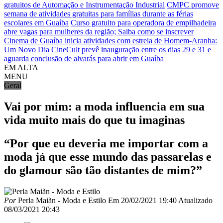
gratuitos de Automação e Instrumentação Industrial
CMPC promove
semana de atividades gratuitas para famílias durante as férias
escolares em Guaíba
Curso gratuito para operadora de empilhadeira
abre vagas para mulheres da região; Saiba como se inscrever
Cinema de Guaíba inicia atividades com estreia de Homem-Aranha:
Um Novo Dia
CineCult prevê inauguração entre os dias 29 e 31 e
aguarda conclusão de alvarás para abrir em Guaíba
EM ALTA
MENU
Geral
Vai por mim: a moda influencia em sua
vida muito mais do que tu imaginas
“Por que eu deveria me importar com a
moda já que esse mundo das passarelas e
do glamour são tão distantes de mim?”
Por
Perla Maiãn - Moda e Estilo
Em
20/02/2021 19:40
Atualizado
08/03/2021 20:43