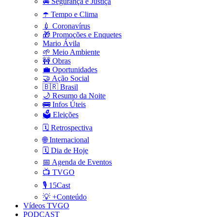
🚔 Segurança e Justiça
☂️ Tempo e Clima
💉 Coronavírus
🎁 Promoções e Enquetes
Mario Ávila
🌱 Meio Ambiente
🚧 Obras
💼 Oportunidades
🤝 Ação Social
🇧🇷 Brasil
🌙 Resumo da Noite
🚌 Infos Úteis
🗳️ Eleições
🗓️ Retrospectiva
🌐 Internacional
🗓️ Dia de Hoje
📅 Agenda de Eventos
📺 TVGO
🎙️ 15Cast
💡 +Conteúdo
Vídeos TVGO
PODCAST