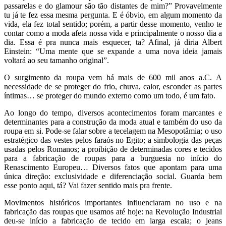
passarelas e do glamour são tão distantes de mim?” Provavelmente
tu já te fez essa mesma pergunta. E é óbvio, em algum momento da
vida, ela fez total sentido; porém, a partir desse momento, venho te
contar como a moda afeta nossa vida e principalmente o nosso dia a
dia. Essa é pra nunca mais esquecer, ta? Afinal, já diria Albert
Einstein: “Uma mente que se expande a uma nova ideia jamais
voltará ao seu tamanho original”.
O surgimento da roupa vem há mais de 600 mil anos a.C.
A
necessidade de se proteger do frio, chuva, calor, esconder as partes
íntimas… se proteger do mundo externo como um todo, é um fato.
Ao longo do tempo, diversos acontecimentos foram marcantes e
determinantes para a construção da moda atual e também do uso da
roupa em si. Pode-se falar sobre a tecelagem na Mesopotâmia; o uso
estratégico das vestes pelos faraós no Egito; a simbologia das peças
usadas pelos Romanos; a proibição de determinadas cores e tecidos
para a fabricação de roupas para a burguesia no início do
Renascimento Europeu… Diversos fatos que apontam para uma
única direção: exclusividade e diferenciação social. Guarda bem
esse ponto aqui, tá? Vai fazer sentido mais pra frente.
Movimentos históricos importantes influenciaram no uso e na
fabricação das roupas que usamos até hoje: na Revolução Industrial
deu-se início a fabricação de tecido em larga escala; o jeans