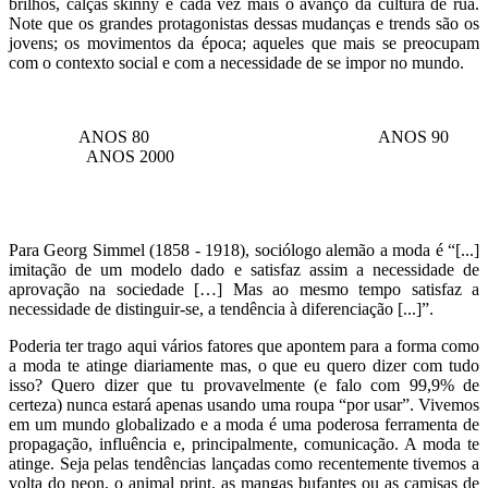
brilhos, calças skinny e cada vez mais o avanço da cultura de rua.
Note que os grandes protagonistas dessas mudanças e trends são os
jovens; os movimentos da época; aqueles que mais se preocupam
com o contexto social e com a necessidade de se impor no mundo.
ANOS 80 ANOS 90
ANOS 2000
Para Georg Simmel (1858 - 1918), sociólogo alemão a moda é “[...]
imitação de um modelo dado e satisfaz assim a necessidade de
aprovação na sociedade […] Mas ao mesmo tempo satisfaz a
necessidade de distinguir-se, a tendência à diferenciação [...]”.
Poderia ter trago aqui vários fatores que apontem para a forma como
a moda te atinge diariamente mas, o que eu quero dizer com tudo
isso? Quero dizer que tu provavelmente (e falo com 99,9% de
certeza) nunca estará apenas usando uma roupa “por usar”. Vivemos
em um mundo globalizado e a moda é uma poderosa ferramenta de
propagação, influência e, principalmente, comunicação. A moda te
atinge. Seja pelas tendências lançadas como recentemente tivemos a
volta do neon, o animal print, as mangas bufantes ou as camisas de