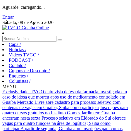
Aguarde, carregando...
Entrar
Sábado, 08 de Agosto 2026
Capa
/
Notícias
/
Vídeos TVGO
/
PODCAST
/
Contato
/
Cupons de Desconto
/
Enquetes
/
Colunistas
/
MENU
Exclusividade: TVGO entrevista defesa da farmácia investigada em
caso de idosa que morreu após uso de medicamento controlado em
Guaíba
Mercado Livre abre cadastro para processo seletivo com
centenas de vagas em Guaíba; Saiba como participar
Inscrições para
quatro cursos gratuitos no Instituto Gomes Jardim em Guaíba
encerram nesta sexta
Processo seletivo em Eldorado do Sul oferece
vagas para quatro funções na área de logística; Saiba como
participar
A partir de segunda, Guaíba abre inscrições para cursos